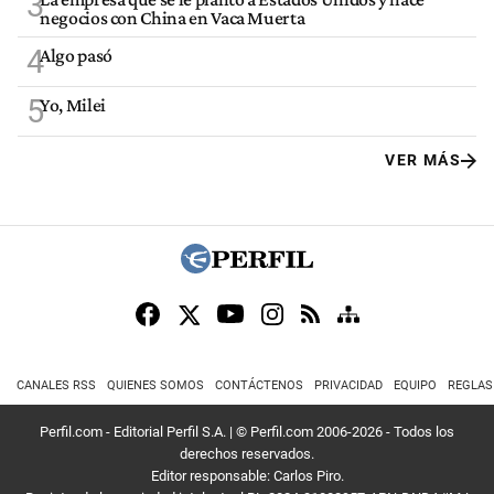
3
negocios con China en Vaca Muerta
4
Algo pasó
5
Yo, Milei
VER MÁS
CANALES RSS
QUIENES SOMOS
CONTÁCTENOS
PRIVACIDAD
EQUIPO
REGLAS
Perfil.com - Editorial Perfil S.A.
| © Perfil.com 2006-2026 - Todos los
derechos reservados.
Editor responsable: Carlos Piro.