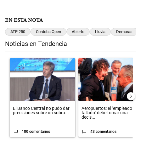
EN ESTA NOTA
ATP 250
Cordoba Open
Abierto
Lluvia
Demoras
Noticias en Tendencia
Este listado muestra los artículos con más comentarios en los últimos 
Un artículo de tendencia con el título "El Banco Central no pudo da
Un artículo de tendencia con el 
El Banco Central no pudo dar
Aeropuertos: el "empleado
precisiones sobre un sobra...
fallado" debe tomar una
decis...
100 comentarios
43 comentarios