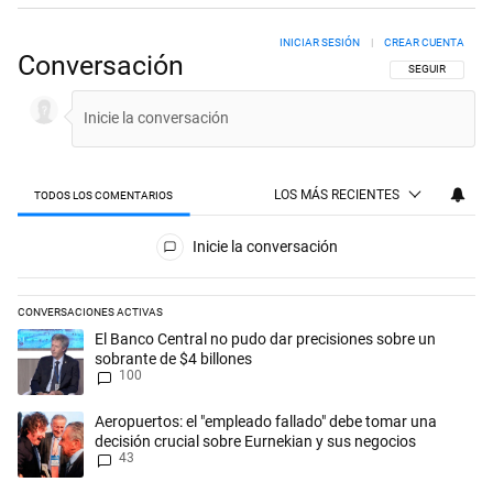
INICIAR SESIÓN
|
CREAR CUENTA
Conversación
SIGA ESTA CON
SEGUIR
LOS MÁS RECIENTES
TODOS LOS COMENTARIOS
Todos los comentarios
Inicie la conversación
CONVERSACIONES ACTIVAS
Este listado muestra los artículos con más comentarios en los últimos 
Un artículo de tendencia con el título "El Banco Central no pudo dar p
El Banco Central no pudo dar precisiones sobre un
sobrante de $4 billones
100
Un artículo de tendencia con el título "Aeropuertos: el "empleado fall
Aeropuertos: el "empleado fallado" debe tomar una
decisión crucial sobre Eurnekian y sus negocios
43