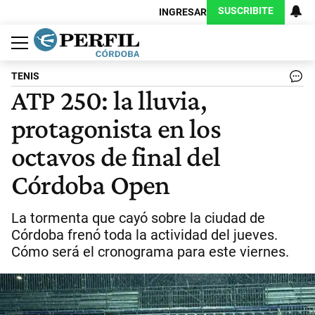
SUSCRIBITE
INGRESAR
Política
Economía
Judiciales
Sociedad
Cultura
Espectáculos
Deportes
Protagonistas
TENIS
ATP 250: la lluvia,
protagonista en los
octavos de final del
Córdoba Open
La tormenta que cayó sobre la ciudad de
Córdoba frenó toda la actividad del jueves.
Cómo será el cronograma para este viernes.