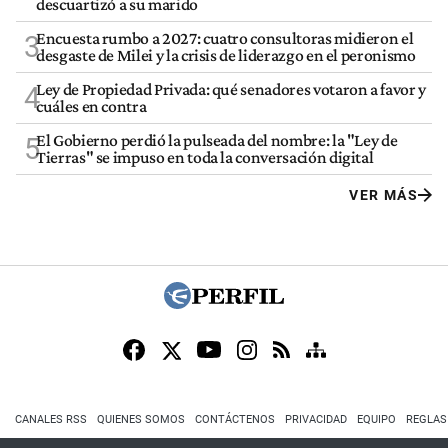
descuartizó a su marido
Encuesta rumbo a 2027: cuatro consultoras midieron el
3
desgaste de Milei y la crisis de liderazgo en el peronismo
Ley de Propiedad Privada: qué senadores votaron a favor y
4
cuáles en contra
El Gobierno perdió la pulseada del nombre: la "Ley de
5
Tierras" se impuso en toda la conversación digital
VER MÁS
CANALES RSS
QUIENES SOMOS
CONTÁCTENOS
PRIVACIDAD
EQUIPO
REGLAS