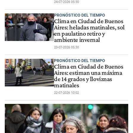
24-07-2026 05:30
PRONÓSTICO DEL TIEMPO
Clima en Ciudad de Buenos
Aires: heladas matinales, sol
en paulatino retiro y
ambiente invernal
23-07-2026 05:30
PRONÓSTICO DEL TIEMPO
Clima en Ciudad de Buenos
Aires: estiman una máxima
de 14 grados y lloviznas
matinales
22-07-2026 10:02