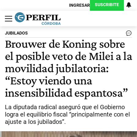
SUSCRIBITE
INGRESAR
Política
Economía
Judiciales
Sociedad
Cultura
Espectáculos
Deportes
Protagonistas
JUBILADOS
Brouwer de Koning sobre
el posible veto de Milei a la
movilidad jubilatoria:
“Estoy viendo una
insensibilidad espantosa”
La diputada radical aseguró que el Gobierno
logra el equilibrio fiscal “principalmente con el
ajuste a los jubilados”.