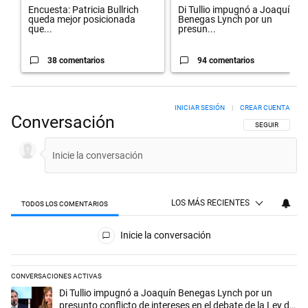
Encuesta: Patricia Bullrich
Di Tullio impugnó a Joaquín
queda mejor posicionada
Benegas Lynch por un
que...
presun...
38 comentarios
94 comentarios
INICIAR SESIÓN
|
CREAR CUENTA
Conversación
SIGA ESTA CON
SEGUIR
LOS MÁS RECIENTES
TODOS LOS COMENTARIOS
Todos los comentarios
Inicie la conversación
CONVERSACIONES ACTIVAS
Este listado muestra los artículos con más comentarios en los últimos 
Un artículo de tendencia con el título "Di Tullio impugnó a Joaquín Be
Di Tullio impugnó a Joaquín Benegas Lynch por un
presunto conflicto de intereses en el debate de la Ley de