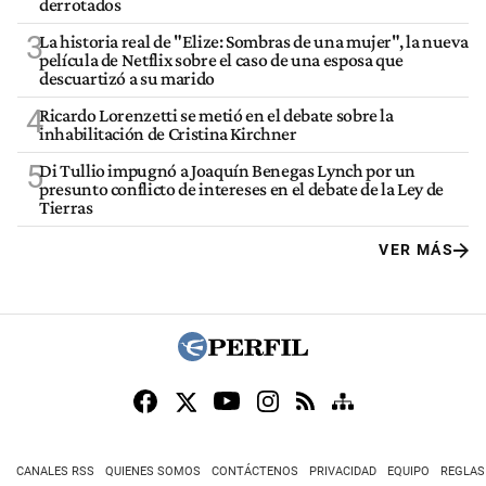
derrotados
3
La historia real de "Elize: Sombras de una mujer", la nueva
película de Netflix sobre el caso de una esposa que
descuartizó a su marido
4
Ricardo Lorenzetti se metió en el debate sobre la
inhabilitación de Cristina Kirchner
5
Di Tullio impugnó a Joaquín Benegas Lynch por un
presunto conflicto de intereses en el debate de la Ley de
Tierras
VER MÁS
CANALES RSS
QUIENES SOMOS
CONTÁCTENOS
PRIVACIDAD
EQUIPO
REGLAS