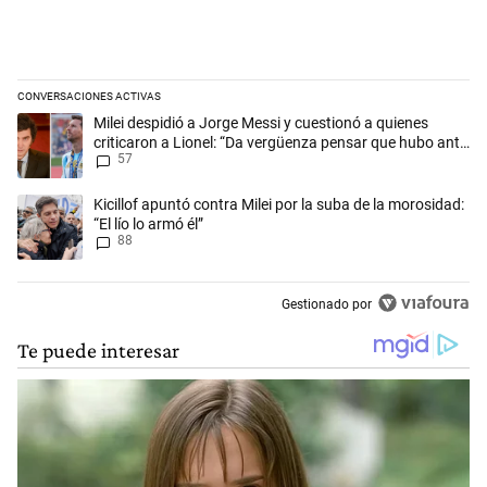
CONVERSACIONES ACTIVAS
Este listado muestra los artículos con más comentarios en los últimos 
Un artículo de tendencia con el título "Milei despidió a Jorge Messi y
Milei despidió a Jorge Messi y cuestionó a quienes
criticaron a Lionel: “Da vergüenza pensar que hubo anti-
57
Messi”
Un artículo de tendencia con el título "Kicillof apuntó contra Milei por 
Kicillof apuntó contra Milei por la suba de la morosidad:
“El lío lo armó él”
88
Gestionado por