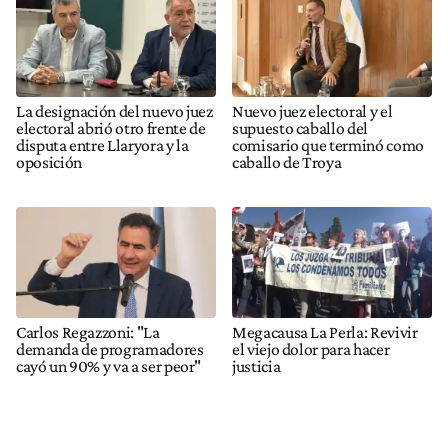
La designación del nuevo juez
Nuevo juez electoral y el
electoral abrió otro frente de
supuesto caballo del
disputa entre Llaryora y la
comisario que terminó como
oposición
caballo de Troya
Carlos Regazzoni: "La
Megacausa La Perla: Revivir
demanda de programadores
el viejo dolor para hacer
cayó un 90% y va a ser peor"
justicia