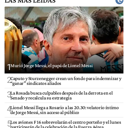
LAS MÁS LEÍDAS
1
Murió Jorge Messi, el papá de Lionel Messi
2
Caputo y Sturzenegger crean un fondo para indemnizar y
“ganar” sindicatos aliados
3
La Rosada busca culpables después de la derrota en el
Senado y recalcula su estrategia
4
Lionel Messi llega a Rosario a las 20.30: velatorio íntimo
de Jorge Messi, sin acceso al público
5
Los aviones F 16 sobrevolarán el centro porteño y el lunes
participarán de la celebración de la Fuerza Aérea