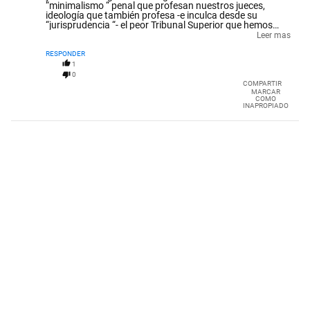
“minimalismo “ penal que profesan nuestros jueces,
ideología que también profesa -e inculca desde su
“jurisprudencia “- el peor Tribunal Superior que hemos
tenido en los últimos sesenta años. Ni el del periodo
Leer mas
turbulento 1973-1976 ha sido peor que el que hoy
tenemos, que combina la pacatería y la militancia
RESPONDER
partidaria.
1
0
COMPARTIR
MARCAR
COMO
INAPROPIADO