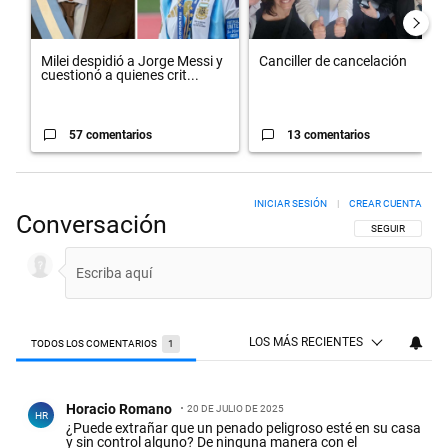
Milei despidió a Jorge Messi y
Canciller de cancelación
cuestionó a quienes crit...
57 comentarios
13 comentarios
INICIAR SESIÓN
|
CREAR CUENTA
Conversación
SIGA ESTA CON
SEGUIR
LOS MÁS RECIENTES
TODOS LOS COMENTARIOS
1
Todos los comentarios
Comentario de Horacio Romano.
Horacio Romano
20 DE JULIO DE 2025
HR
¿Puede extrañar que un penado peligroso esté en su casa
y sin control alguno? De ninguna manera con el