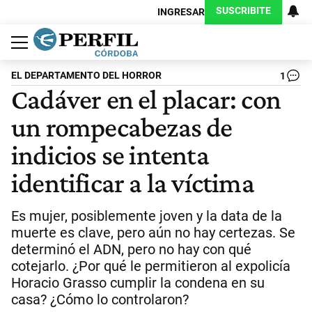
SUSCRIBITE
INGRESAR
Política
Economía
Judiciales
Sociedad
Cultura
Espectáculos
Deportes
Protagonistas
EL DEPARTAMENTO DEL HORROR
1
Cadáver en el placar: con
un rompecabezas de
indicios se intenta
identificar a la víctima
Es mujer, posiblemente joven y la data de la
muerte es clave, pero aún no hay certezas. Se
determinó el ADN, pero no hay con qué
cotejarlo. ¿Por qué le permitieron al expolicía
Horacio Grasso cumplir la condena en su
casa? ¿Cómo lo controlaron?