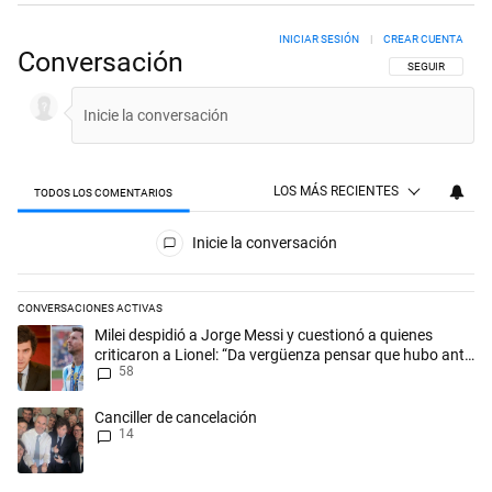
INICIAR SESIÓN
|
CREAR CUENTA
Conversación
SIGA ESTA CON
SEGUIR
LOS MÁS RECIENTES
TODOS LOS COMENTARIOS
Todos los comentarios
Inicie la conversación
CONVERSACIONES ACTIVAS
Este listado muestra los artículos con más comentarios en los últimos 
Un artículo de tendencia con el título "Milei despidió a Jorge Messi y
Milei despidió a Jorge Messi y cuestionó a quienes
criticaron a Lionel: “Da vergüenza pensar que hubo anti-
58
Messi”
Un artículo de tendencia con el título "Canciller de cancelación" con 1
Canciller de cancelación
14