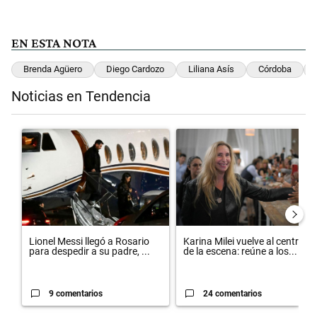
EN ESTA NOTA
Brenda Agüero
Diego Cardozo
Liliana Asís
Córdoba
Noticias en Tendencia
Este listado muestra los artículos con más comentarios en los últimos 
Un artículo de tendencia con el título "Lionel Messi llegó a Rosario
Un artículo de tendencia con el 
Lionel Messi llegó a Rosario
Karina Milei vuelve al centro
para despedir a su padre, ...
de la escena: reúne a los...
9 comentarios
24 comentarios