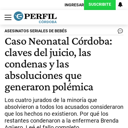
SUSCRIBITE
INGRESAR
Política
Economía
Judiciales
Sociedad
Cultura
Espectáculos
Deportes
Protagonistas
ASESINATOS SERIALES DE BEBÉS
Caso Neonatal Córdoba:
claves del juicio, las
condenas y las
absoluciones que
generaron polémica
Los cuatro jurados de la minoría que
absolvieron a todos los acusados consideraron
que los hechos no existieron. Por qué los
restantes condenaron a la enfermera Brenda
Agüero. Leé el fallo completo.