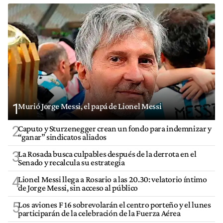
1
Murió Jorge Messi, el papá de Lionel Messi
2
Caputo y Sturzenegger crean un fondo para indemnizar y
“ganar” sindicatos aliados
3
La Rosada busca culpables después de la derrota en el
Senado y recalcula su estrategia
4
Lionel Messi llega a Rosario a las 20.30: velatorio íntimo
de Jorge Messi, sin acceso al público
5
Los aviones F 16 sobrevolarán el centro porteño y el lunes
participarán de la celebración de la Fuerza Aérea