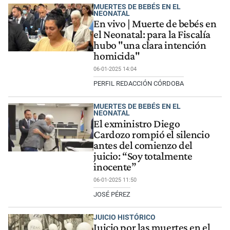
MUERTES DE BEBÉS EN EL
NEONATAL
En vivo | Muerte de bebés en
el Neonatal: para la Fiscalía
hubo "una clara intención
homicida"
06-01-2025 14:04
PERFIL REDACCIÓN CÓRDOBA
MUERTES DE BEBÉS EN EL
NEONATAL
El exministro Diego
Cardozo rompió el silencio
antes del comienzo del
juicio: “Soy totalmente
inocente”
06-01-2025 11:50
JOSÉ PÉREZ
JUICIO HISTÓRICO
Juicio por las muertes en el