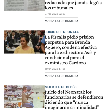
redactada que jamás llegó a
los tribunales
07-06-2025 22:59
MARÍA ESTER ROMERO
JUICIO DEL NEONATAL
La Fiscalía pidió prisión
perpetua para Brenda
Agüero, condena efectiva
para la exdirectora Asís y
condicional para el
exministro Cardozo
30-04-2025 17:55
MARÍA ESTER ROMERO
MUERTES DE BEBÉS
Juicio del Neonatal: los
funcionarios se defendieron
diciendo que “nunca
imaginaron criminalidad”