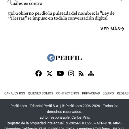
4
cuáles en contra
El Gobierno perdió la pulseada del nombre: la "Ley de
5
Tierras" se impuso en toda la conversación digital
VER MÁS
CANALES RSS
QUIENES SOMOS
CONTÁCTENOS
PRIVACIDAD
EQUIPO
REGLAS
Perfil.com - Editorial Perfil S.A.
| © Perfil.com 2006-2026 - Todos los
derechos reservados.
Editor responsable: Carlos Piro.
Registro de la propiedad intelectual RL-2024-31002957-APN-DNDA#MJ
Dirección:
California 2715
,
C1289ABI
,
CABA, Argentina
| Teléfono:
+54 9 11