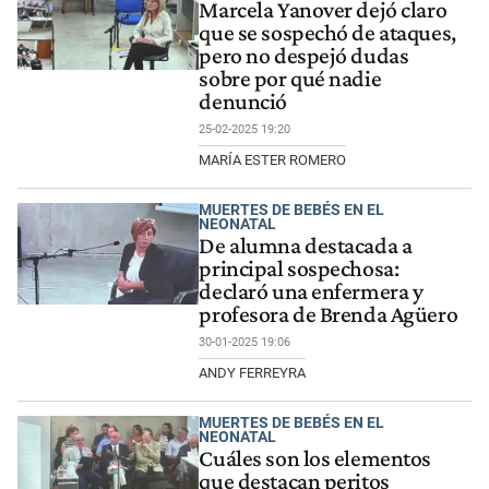
Marcela Yanover dejó claro
que se sospechó de ataques,
pero no despejó dudas
sobre por qué nadie
denunció
25-02-2025 19:20
MARÍA ESTER ROMERO
MUERTES DE BEBÉS EN EL
NEONATAL
De alumna destacada a
principal sospechosa:
declaró una enfermera y
profesora de Brenda Agüero
30-01-2025 19:06
ANDY FERREYRA
MUERTES DE BEBÉS EN EL
NEONATAL
Cuáles son los elementos
que destacan peritos