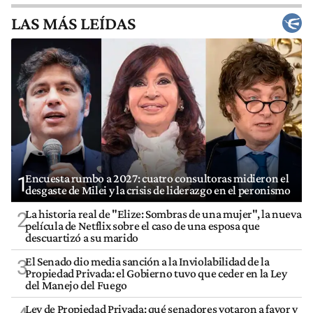
LAS MÁS LEÍDAS
Encuesta rumbo a 2027: cuatro consultoras midieron el
1
desgaste de Milei y la crisis de liderazgo en el peronismo
La historia real de "Elize: Sombras de una mujer", la nueva
2
película de Netflix sobre el caso de una esposa que
descuartizó a su marido
El Senado dio media sanción a la Inviolabilidad de la
3
Propiedad Privada: el Gobierno tuvo que ceder en la Ley
del Manejo del Fuego
Ley de Propiedad Privada: qué senadores votaron a favor y