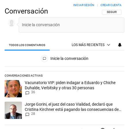
INICIAR SESIÓN
|
CREAR CUENTA
Conversación
SIGA ESTA CON
SEGUIR
LOS MÁS RECIENTES
TODOS LOS COMENTARIOS
Todos los comentarios
Inicie la conversación
CONVERSACIONES ACTIVAS
Este listado muestra los artículos con más comentarios en los últimos 
Un artículo de tendencia con el título "Vacunatorio VIP: piden indaga
Vacunatorio VIP: piden indagar a Eduardo y Chiche
Duhalde, Verbitsky y otras 30 personas
36
Un artículo de tendencia con el título "Jorge Gorini, el juez del caso
Jorge Gorini, el juez del caso Vialidad, declaró que
Cristina Kirchner está pagando las consecuencias de
28
cometer "un delito comprobado"