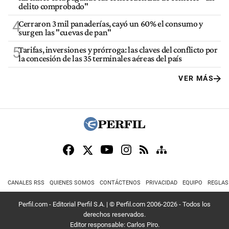
delito comprobado"
4
Cerraron 3 mil panaderías, cayó un 60% el consumo y
surgen las "cuevas de pan"
5
Tarifas, inversiones y prórroga: las claves del conflicto por
la concesión de las 35 terminales aéreas del país
VER MÁS
CANALES RSS
QUIENES SOMOS
CONTÁCTENOS
PRIVACIDAD
EQUIPO
REGLAS
Perfil.com - Editorial Perfil S.A.
| © Perfil.com 2006-2026 - Todos los
derechos reservados.
Editor responsable: Carlos Piro.