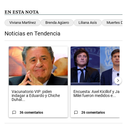
EN ESTA NOTA
Viviana Martínez
Brenda Agüero
Liliana Asís
Muertes De 
Noticias en Tendencia
Este listado muestra los artículos con más comentarios en los últimos 
Un artículo de tendencia con el título "Vacunatorio VIP: piden inda
Un artículo de tendencia con el 
Vacunatorio VIP: piden
Encuesta: Axel Kicillof y Javier
indagar a Eduardo y Chiche
Milei fueron medidos e...
Duhal...
36 comentarios
26 comentarios