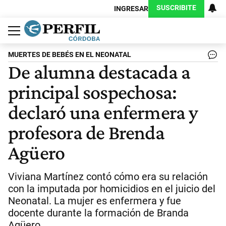
SUSCRIBITE
INGRESAR
Política
Economía
Judiciales
Sociedad
Cultura
Espectáculos
Deportes
Protagonistas
MUERTES DE BEBÉS EN EL NEONATAL
De alumna destacada a
principal sospechosa:
declaró una enfermera y
profesora de Brenda
Agüero
Viviana Martínez contó cómo era su relación
con la imputada por homicidios en el juicio del
Neonatal. La mujer es enfermera y fue
docente durante la formación de Branda
Agüero.