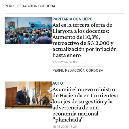
PERFIL REDACCIÓN CÓRDOBA
PARITARIA CON UEPC
Así es la tercera oferta de
Llaryora a los docentes:
Aumento del 10,3%,
retroactivo de $ 313.000 y
actualización por inflación
hasta enero
27-03-2026 09:05
PERFIL REDACCIÓN CÓRDOBA
ACTO
Asumió el nuevo ministro
de Hacienda en Corrientes:
los ejes de su gestión y la
advertencia de una
economía nacional
"planchada"
26-03-2026 16:30