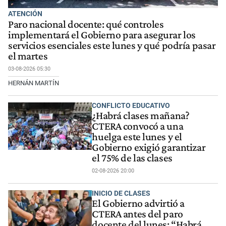
ATENCIÓN
Paro nacional docente: qué controles
implementará el Gobierno para asegurar los
servicios esenciales este lunes y qué podría pasar
el martes
03-08-2026 05:30
HERNÁN MARTÍN
CONFLICTO EDUCATIVO
¿Habrá clases mañana?
CTERA convocó a una
huelga este lunes y el
Gobierno exigió garantizar
el 75% de las clases
02-08-2026 20:00
INICIO DE CLASES
El Gobierno advirtió a
CTERA antes del paro
docente del lunes: “Habrá