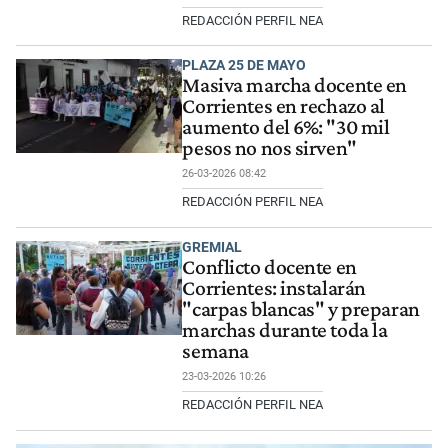
REDACCIÓN PERFIL NEA
PLAZA 25 DE MAYO
Masiva marcha docente en
Corrientes en rechazo al
aumento del 6%: "30 mil
pesos no nos sirven"
26-03-2026 08:42
REDACCIÓN PERFIL NEA
GREMIAL
Conflicto docente en
Corrientes: instalarán
"carpas blancas" y preparan
marchas durante toda la
semana
23-03-2026 10:26
REDACCIÓN PERFIL NEA