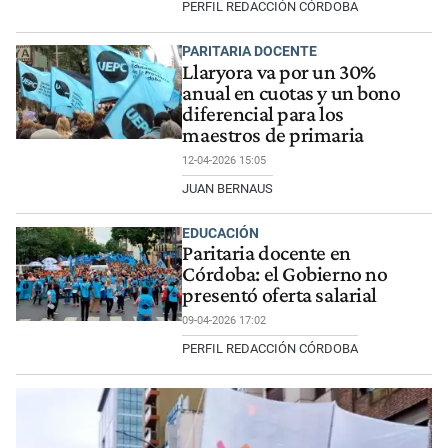
PERFIL REDACCIÓN CÓRDOBA
PARITARIA DOCENTE
Llaryora va por un 30%
anual en cuotas y un bono
diferencial para los
maestros de primaria
12-04-2026 15:05
JUAN BERNAUS
EDUCACIÓN
Paritaria docente en
Córdoba: el Gobierno no
presentó oferta salarial
09-04-2026 17:02
PERFIL REDACCIÓN CÓRDOBA