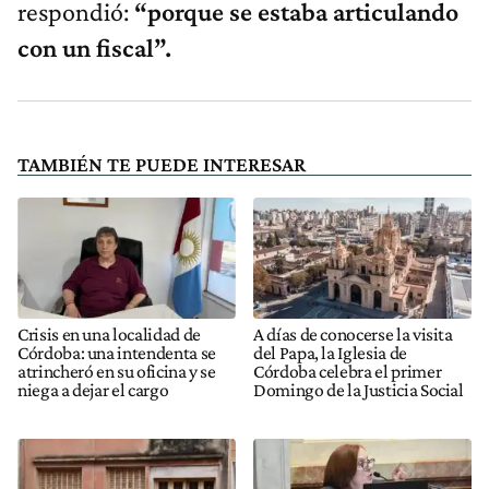
respondió:
“porque se estaba articulando
con un fiscal”.
TAMBIÉN TE PUEDE INTERESAR
Crisis en una localidad de
A días de conocerse la visita
Córdoba: una intendenta se
del Papa, la Iglesia de
atrincheró en su oficina y se
Córdoba celebra el primer
niega a dejar el cargo
Domingo de la Justicia Social