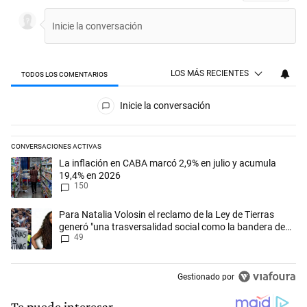
LOS MÁS RECIENTES
TODOS LOS COMENTARIOS
Todos los comentarios
Inicie la conversación
CONVERSACIONES ACTIVAS
Este listado muestra los artículos con más comentarios en los últimos 
Un artículo de tendencia con el título "La inflación en CABA marcó 2,
La inflación en CABA marcó 2,9% en julio y acumula
19,4% en 2026
150
Un artículo de tendencia con el título "Para Natalia Volosin el reclam
Para Natalia Volosin el reclamo de la Ley de Tierras
generó "una trasversalidad social como la bandera de
49
Malvinas"
Gestionado por