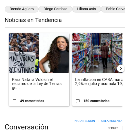
Brenda Agüero
Diego Cardozo
Liliana Asís
Pablo Carvajal
Noticias en Tendencia
Este listado muestra los artículos con más comentarios en los últimos 
Un artículo de tendencia con el título "Para Natalia Volosin el recl
Un artículo de tendencia con el 
Para Natalia Volosin el
La inflación en CABA marcó
reclamo de la Ley de Tierras
2,9% en julio y acumula 19,4...
ge...
49 comentarios
150 comentarios
INICIAR SESIÓN
|
CREAR CUENTA
Conversación
SIGA ESTA CON
SEGUIR