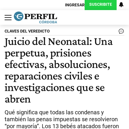
SUSCRIBITE
INGRESAR
Política
Economía
Judiciales
Sociedad
Cultura
Espectáculos
Deportes
Protagonistas
CLAVES DEL VEREDICTO
Juicio del Neonatal: Una
perpetua, prisiones
efectivas, absoluciones,
reparaciones civiles e
investigaciones que se
abren
Qué significa que todas las condenas y
también las penas impuestas se resolvieron
“por mayoría”. Los 13 bebés atacados fueron