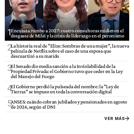
1
Encuesta rumbo a 2027: cuatro consultoras midieron el
desgaste de Milei y la crisis de liderazgo en el peronismo
2
La historia real de "Elize: Sombras de una mujer", la nueva
película de Netflix sobre el caso de una esposa que
descuartizó a su marido
3
El Senado dio media sanción a la Inviolabilidad de la
Propiedad Privada: el Gobierno tuvo que ceder en la Ley
del Manejo del Fuego
4
El Gobierno perdió la pulseada del nombre: la "Ley de
Tierras" se impuso en toda la conversación digital
5
ANSES: cuándo cobran jubilados y pensionados en agosto
de 2026, según el DNI
VER MÁS