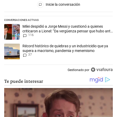
Inicie la conversación
CONVERSACIONES ACTIVAS
Este listado muestra los artículos con más comentarios en los últimos 
Un artículo de tendencia con el título "Milei despidió a Jorge Messi y
Milei despidió a Jorge Messi y cuestionó a quienes
criticaron a Lionel: “Da vergüenza pensar que hubo anti-
116
Messi”
Un artículo de tendencia con el título "Récord histórico de quiebras 
Récord histórico de quiebras y un industricidio que ya
supera a macrismo, pandemia y menemismo
37
Gestionado por