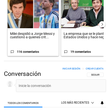
Milei despidió a Jorge Messi y
La empresa que se le plantó a
cuestionó a quienes crit...
Estados Unidos y hace neg...
116 comentarios
19 comentarios
INICIAR SESIÓN
|
CREAR CUENTA
Conversación
SIGA ESTA CON
SEGUIR
LOS MÁS RECIENTES
TODOS LOS COMENTARIOS
Todos los comentarios