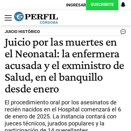
SUSCRIBITE
INGRESAR
Política
Economía
Judiciales
Sociedad
Cultura
Espectáculos
Deportes
Protagonistas
JUICIO HISTÓRICO
Juicio por las muertes en
el Neonatal: la enfermera
acusada y el exministro de
Salud, en el banquillo
desde enero
El procedimiento oral por los asesinatos de
recién nacidos en el Hospital comenzará el 6
de enero de 2025. La instancia contará con
jueces técnicos, jurados populares y la
participación de 14 querellantes.