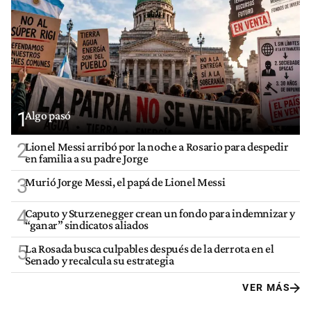
1
Algo pasó
2
Lionel Messi arribó por la noche a Rosario para despedir
en familia a su padre Jorge
3
Murió Jorge Messi, el papá de Lionel Messi
4
Caputo y Sturzenegger crean un fondo para indemnizar y
“ganar” sindicatos aliados
5
La Rosada busca culpables después de la derrota en el
Senado y recalcula su estrategia
VER MÁS