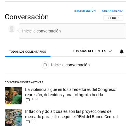
INICIAR SESIÓN
|
CREAR CUENTA
Conversación
SIGA ESTA CON
SEGUIR
LOS MÁS RECIENTES
TODOS LOS COMENTARIOS
Todos los comentarios
Inicie la conversación
CONVERSACIONES ACTIVAS
Este listado muestra los artículos con más comentarios en los últimos 
Un artículo de tendencia con el título "La violencia sigue en los alred
La violencia sigue en los alrededores del Congreso:
represión, detenidos y una fotógrafa herida
109
Un artículo de tendencia con el título "Inflación y dólar: cuáles son l
Inflación y dólar: cuáles son las proyecciones del
mercado para julio, según el REM del Banco Central
39