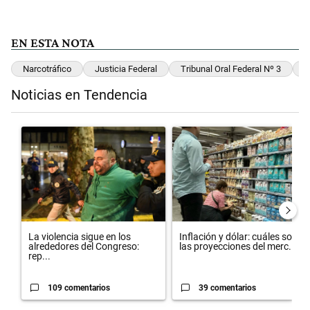
EN ESTA NOTA
Narcotráfico
Justicia Federal
Tribunal Oral Federal Nº 3
C
Noticias en Tendencia
Este listado muestra los artículos con más comentarios en los últimos 
Un artículo de tendencia con el título "La violencia sigue en los al
Un artículo de tendencia con el 
La violencia sigue en los
Inflación y dólar: cuáles son
alrededores del Congreso:
las proyecciones del merc...
rep...
109 comentarios
39 comentarios