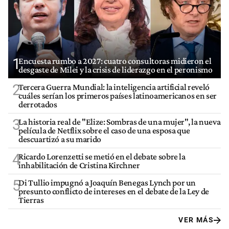
1
Encuesta rumbo a 2027: cuatro consultoras midieron el
desgaste de Milei y la crisis de liderazgo en el peronismo
2
Tercera Guerra Mundial: la inteligencia artificial reveló
cuáles serían los primeros países latinoamericanos en ser
derrotados
3
La historia real de "Elize: Sombras de una mujer", la nueva
película de Netflix sobre el caso de una esposa que
descuartizó a su marido
4
Ricardo Lorenzetti se metió en el debate sobre la
inhabilitación de Cristina Kirchner
5
Di Tullio impugnó a Joaquín Benegas Lynch por un
presunto conflicto de intereses en el debate de la Ley de
Tierras
VER MÁS