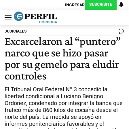
SUSCRIBITE
INGRESAR
Política
Economía
Judiciales
Sociedad
Cultura
Espectáculos
Deportes
Protagonistas
JUDICIALES
Excarcelaron al “puntero”
narco que se hizo pasar
por su gemelo para eludir
controles
El Tribunal Oral Federal Nº 3 concedió la
libertad condicional a Luciano Benigno
Ordoñez, condenado por integrar la banda que
traficó más de 860 kilos de cocaína desde el
norte del país. La medida se apoyó en
informes penitenciarios favorables y el