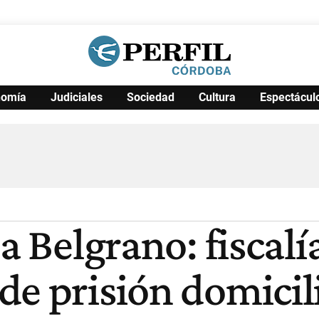
nomía
Judiciales
Sociedad
Cultura
Espectácul
Política
Pymes
Salud
Internacional
Clima
Deportes
Business
Noticias
Caras
a Belgrano: fiscalí
de prisión domicil