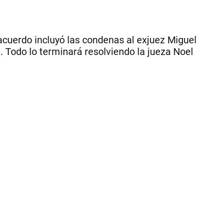
en
la
act
de
acuerdo incluyó las condenas al exjuez Miguel
la
. Todo lo terminará resolviendo la jueza Noel
fin
ile
Pa
mu
y
te
pri
dom
|
Fi
Piz