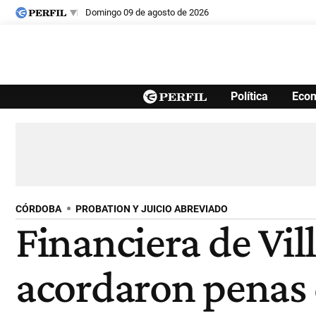
domingo 09 de agosto de 2026
Últimas noticias
Política
Eco
Inicio
Ahora
Opinión
Cultura
Arte
Educación
Videos
Córdoba
Reperfilar
Diario del Juicio
CÓRDOBA
PROBATION Y JUICIO ABREVIADO
Financiera de Vill
acordaron penas 