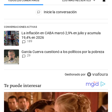
LOS MÁS RECIENTES
TODOS LOS COMENTARIOS
Todos los comentarios
Inicie la conversación
CONVERSACIONES ACTIVAS
Este listado muestra los artículos con más comentarios en los últimos 
Un artículo de tendencia con el título "La inflación en CABA marcó 2,
La inflación en CABA marcó 2,9% en julio y acumula
19,4% en 2026
189
Un artículo de tendencia con el título "García Cuerva cuestionó a los p
García Cuerva cuestionó a los políticos por la pobreza
29
Gestionado por