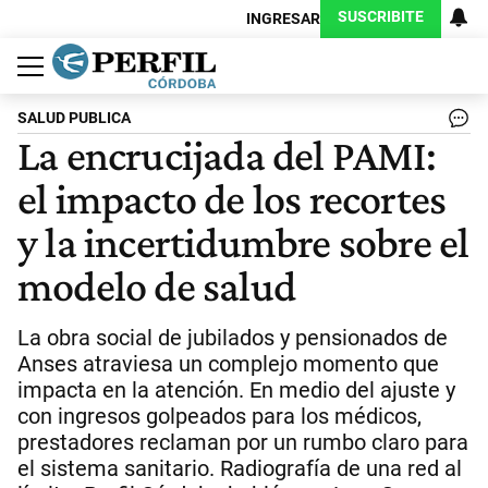
SUSCRIBITE
INGRESAR
Política
Economía
Judiciales
Sociedad
Cultura
Espectáculos
Deportes
Protagonistas
SALUD PUBLICA
La encrucijada del PAMI:
el impacto de los recortes
y la incertidumbre sobre el
modelo de salud
La obra social de jubilados y pensionados de
Anses atraviesa un complejo momento que
impacta en la atención. En medio del ajuste y
con ingresos golpeados para los médicos,
prestadores reclaman por un rumbo claro para
el sistema sanitario. Radiografía de una red al