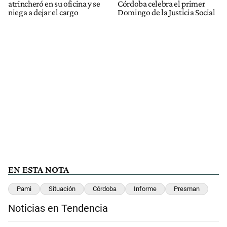
atrincheró en su oficina y se
Córdoba celebra el primer
niega a dejar el cargo
Domingo de la Justicia Social
EN ESTA NOTA
Pami
Situación
Córdoba
Informe
Presman
Noticias en Tendencia
Este listado muestra los artículos con más comentarios en los últimos 