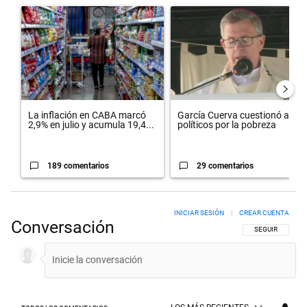
Un artículo de tendencia con el título "La inflación en CABA marcó 
Un artículo de tendencia con el 
La inflación en CABA marcó
García Cuerva cuestionó a los
2,9% en julio y acumula 19,4...
políticos por la pobreza
189 comentarios
29 comentarios
INICIAR SESIÓN
|
CREAR CUENTA
Conversación
SIGA ESTA CON
SEGUIR