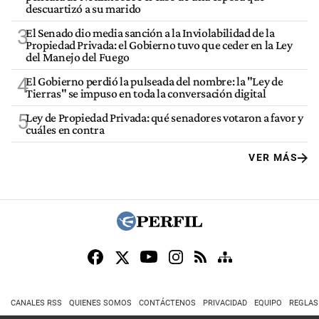
descuartizó a su marido
3
El Senado dio media sanción a la Inviolabilidad de la
Propiedad Privada: el Gobierno tuvo que ceder en la Ley
del Manejo del Fuego
4
El Gobierno perdió la pulseada del nombre: la "Ley de
Tierras" se impuso en toda la conversación digital
5
Ley de Propiedad Privada: qué senadores votaron a favor y
cuáles en contra
VER MÁS
CANALES RSS
QUIENES SOMOS
CONTÁCTENOS
PRIVACIDAD
EQUIPO
REGLAS