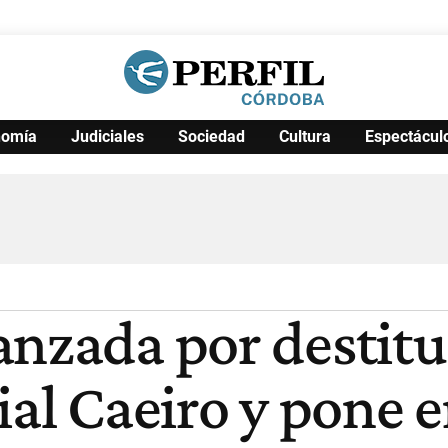
nomía
Judiciales
Sociedad
Cultura
Espectácul
Política
Pymes
Salud
Internacional
Clima
Deportes
Business
Noticias
Caras
anzada por destitu
al Caeiro y pone en