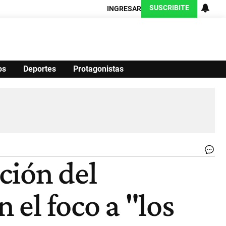
SUSCRIBITE
INGRESAR
os
Deportes
Protagonistas
Ciencia
Protagonistas
Tecnología
CARAS
Exitoina
Turismo
Exitoina
Gaming
Vivo
Ro
ción del
de
Lo
jun
 el foco a "los
a
Ma
Gv
|