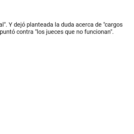
Ce
nal". Y dejó planteada la duda acerca de "cargos
untó contra "los jueces que no funcionan".