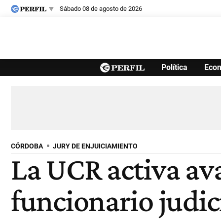
sábado 08 de agosto de 2026
Últimas noticias
Política
Eco
Inicio
Ahora
Opinión
Cultura
Arte
Educación
Videos
Córdoba
Reperfilar
Diario del Juicio
CÓRDOBA
JURY DE ENJUICIAMIENTO
La UCR activa av
funcionario judici