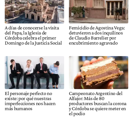
A días de conocerse la visita
Femicidio de Agostina Vega:
del Papa, la Iglesia de
detuvieron a dos inquilinos
Córdoba celebra el primer
de Claudio Barrelier por
Domingo de la Justicia Social
encubrimiento agravado
El personaje perfecto no
Campeonato Argentino del
existe: por qué nuestras
Alfajor: Más de 80
imperfecciones nos hacen
productores buscan la corona
más humanos
y Córdoba se quiere meter en
el podio