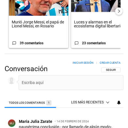
Murió Jorge Messi, el papá de
Luces y alarmas en el
Lionel Messi, en Rosario
ecosistema digital libertario
39 comentarios
23 comentarios
INICIAR SESIÓN
|
CREAR CUENTA
Conversación
SIGA ESTA CON
SEGUIR
LOS MÁS RECIENTES
TODOS LOS COMENTARIOS
1
Todos los comentarios
Comentario de Maria Julia Zarate.
Maria Julia Zarate
14 DE FEBRERO DE 2024
MJ
paupérrima conclusión - por llamarlo de algún modo-,