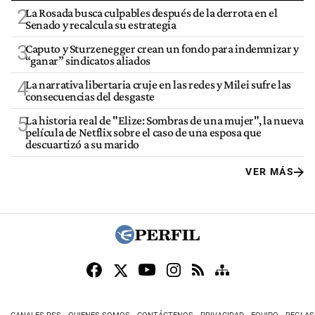
2
La Rosada busca culpables después de la derrota en el
Senado y recalcula su estrategia
3
Caputo y Sturzenegger crean un fondo para indemnizar y
“ganar” sindicatos aliados
4
La narrativa libertaria cruje en las redes y Milei sufre las
consecuencias del desgaste
5
La historia real de "Elize: Sombras de una mujer", la nueva
película de Netflix sobre el caso de una esposa que
descuartizó a su marido
VER MÁS