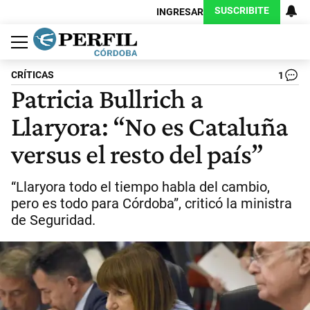
SUSCRIBITE
INGRESAR
Política
Economía
Judiciales
Sociedad
Cultura
Espectáculos
Deportes
Protagonistas
CRÍTICAS
1
Patricia Bullrich a
Llaryora: “No es Cataluña
versus el resto del país”
“Llaryora todo el tiempo habla del cambio,
pero es todo para Córdoba”, criticó la ministra
de Seguridad.