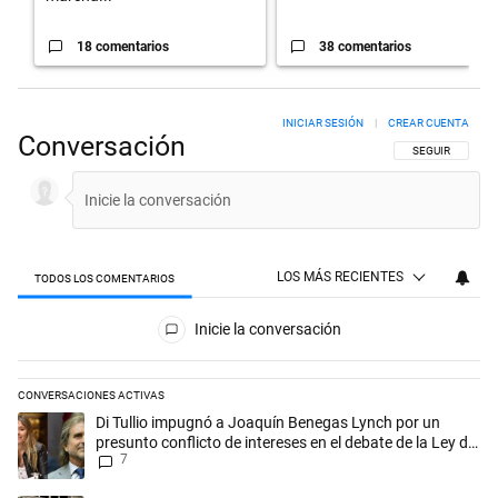
18 comentarios
38 comentarios
INICIAR SESIÓN
|
CREAR CUENTA
Conversación
SIGA ESTA CON
SEGUIR
LOS MÁS RECIENTES
TODOS LOS COMENTARIOS
Todos los comentarios
Inicie la conversación
CONVERSACIONES ACTIVAS
Este listado muestra los artículos con más comentarios en los últimos 
Un artículo de tendencia con el título "Di Tullio impugnó a Joaquín Ben
Di Tullio impugnó a Joaquín Benegas Lynch por un
presunto conflicto de intereses en el debate de la Ley de
7
Tierras