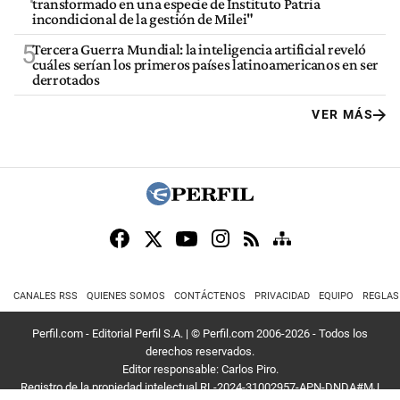
transformado en una especie de Instituto Patria
incondicional de la gestión de Milei"
5
Tercera Guerra Mundial: la inteligencia artificial reveló
cuáles serían los primeros países latinoamericanos en ser
derrotados
VER MÁS
CANALES RSS
QUIENES SOMOS
CONTÁCTENOS
PRIVACIDAD
EQUIPO
REGLAS
Perfil.com - Editorial Perfil S.A.
| © Perfil.com 2006-2026 - Todos los
derechos reservados.
Editor responsable: Carlos Piro.
Registro de la propiedad intelectual RL-2024-31002957-APN-DNDA#MJ