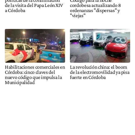
políticas de la confirmación
Código para la noche
de la visita del Papa León XIV
cordobesa actualizando 8
a Córdoba
ordenanzas "dispersas" y
"viejas"
Habilitaciones comerciales en
La revolución china: el boom
Córdoba: cinco claves del
de la electromovilidad ya pisa
nuevo código que impulsa la
fuerte en Córdoba
Municipalidad