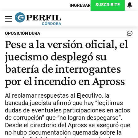
SUSCRIBITE
INGRESAR
Política
Economía
Judiciales
Sociedad
Cultura
Espectáculos
Deportes
Protagonistas
OPOSICIÓN DURA
Pese a la versión oficial, el
juecismo desplegó su
batería de interrogantes
por el incendio en Apross
Al reclamar respuestas al Ejecutivo, la
bancada juecista afirmó que hay “legítimas
dudas de eventuales participaciones en actos
de corrupción” que “no logran despegarse”.
Desde el directorio del Apross se aseguró que
no hubo documentación quemada sobre la