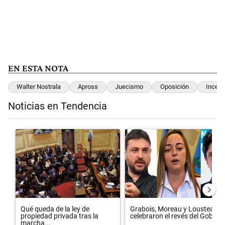
EN ESTA NOTA
Walter Nostrala
Apross
Juecismo
Oposición
Incend
Noticias en Tendencia
Este listado muestra los artículos con más comentarios en los últimos 
Un artículo de tendencia con el título "Qué queda de la ley de propie
Un artículo de tendencia con el 
Qué queda de la ley de
Grabois, Moreau y Lousteau
propiedad privada tras la
celebraron el revés del Gobi...
marcha...