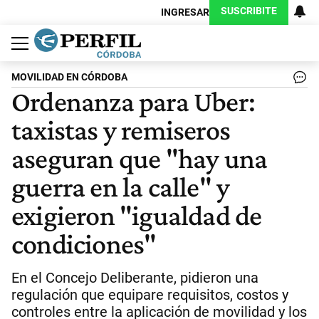
SUSCRIBITE
INGRESAR
Política
Economía
Judiciales
Sociedad
Cultura
Espectáculos
Deportes
Protagonistas
MOVILIDAD EN CÓRDOBA
Ordenanza para Uber:
taxistas y remiseros
aseguran que "hay una
guerra en la calle" y
exigieron "igualdad de
condiciones"
En el Concejo Deliberante, pidieron una
regulación que equipare requisitos, costos y
controles entre la aplicación de movilidad y los