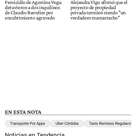
Femicidio de Agostina Vega:
Alejandra Vigo afirmó que el
detuvieron a dos inquilinos
proyecto de propiedad
de Claudio Barrelier por
privada terminó siendo "un
encubrimiento agravado
verdadero mamarracho"
EN ESTA NOTA
Transporte Por Apps
Uber Córdoba
Taxis Remises Regulación
Noticias en Tendencia