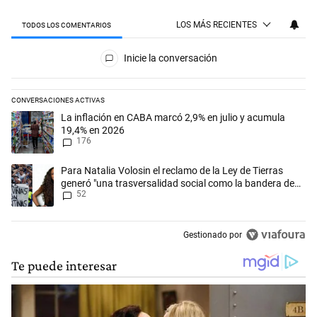
LOS MÁS RECIENTES
TODOS LOS COMENTARIOS
Todos los comentarios
Inicie la conversación
CONVERSACIONES ACTIVAS
Este listado muestra los artículos con más comentarios en los últimos 
Un artículo de tendencia con el título "La inflación en CABA marcó 2,
La inflación en CABA marcó 2,9% en julio y acumula
19,4% en 2026
176
Un artículo de tendencia con el título "Para Natalia Volosin el reclam
Para Natalia Volosin el reclamo de la Ley de Tierras
generó "una trasversalidad social como la bandera de
52
Malvinas"
Gestionado por