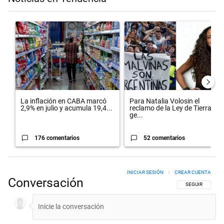
Este listado muestra los artículos con más comentarios en los últimos 
Un artículo de tendencia con el título "La inflación en CABA marcó 
Un artículo de tendencia con el 
La inflación en CABA marcó
Para Natalia Volosin el
2,9% en julio y acumula 19,4...
reclamo de la Ley de Tierras
ge...
176 comentarios
52 comentarios
INICIAR SESIÓN
|
CREAR CUENTA
Conversación
SIGA ESTA CON
SEGUIR