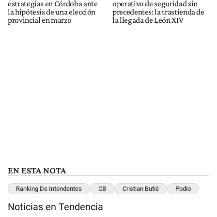
estrategias en Córdoba ante
operativo de seguridad sin
la hipótesis de una elección
precedentes: la trastienda de
provincial en marzo
la llegada de León XIV
EN ESTA NOTA
Ranking De Intendentes
CB
Cristian Butié
Podio
Noticias en Tendencia