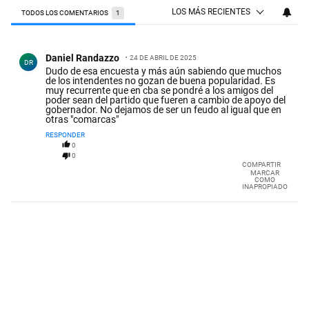
LOS MÁS RECIENTES
TODOS LOS COMENTARIOS
1
Todos los comentarios
Comentario de Daniel Randazzo.
Daniel Randazzo
24 DE ABRIL DE 2025
DR
Dudo de esa encuesta y más aún sabiendo que muchos
de los intendentes no gozan de buena popularidad. Es
muy recurrente que en cba se pondré a los amigos del
poder sean del partido que fueren a cambio de apoyo del
gobernador. No dejamos de ser un feudo al igual que en
otras "comarcas"
RESPONDER
0
0
COMPARTIR
MARCAR
COMO
INAPROPIADO