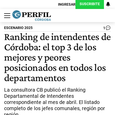
SUSCRIBITE
INGRESAR
Política
Economía
Judiciales
Sociedad
Cultura
Espectáculos
Deportes
Protagonistas
ESCENARIO 2025
1
Ranking de intendentes de
Córdoba: el top 3 de los
mejores y peores
posicionados en todos los
departamentos
La consultora CB publicó el Ranking
Departamental de Intendentes
correspondiente al mes de abril. El listado
completo de los jefes comunales, región por
región.