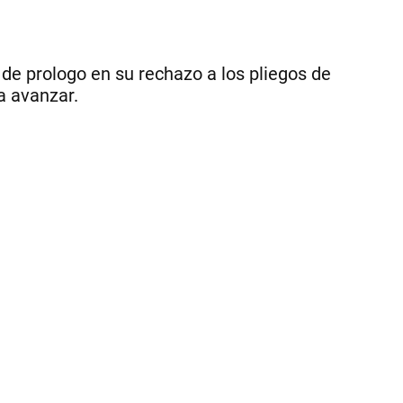
De
|
Ce
 de prologo en su rechazo a los pliegos de
a avanzar.