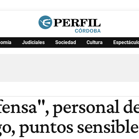
nomía
Judiciales
Sociedad
Cultura
Espectácul
Política
Pymes
Salud
Internacional
Clima
Deportes
Business
Noticias
Caras
ensa", personal de
go, puntos sensible