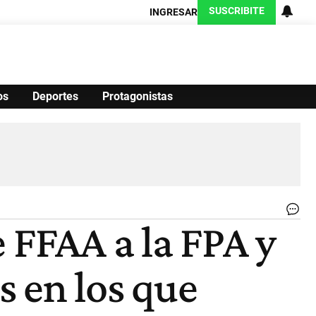
SUSCRIBITE
INGRESAR
os
Deportes
Protagonistas
Ciencia
Protagonistas
Tecnología
CARAS
Exitoina
Turismo
Exitoina
Gaming
Vivo
Leg
 FFAA a la FPA y
de
Có
de
s en los que
el
Min
de
la