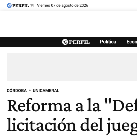
viernes 07 de agosto de 2026
Últimas noticias
Política
Eco
Inicio
Ahora
Opinión
Cultura
Arte
Educación
Videos
Córdoba
Reperfilar
Diario del Juicio
CÓRDOBA
UNICAMERAL
Reforma a la "Def
licitación del jue