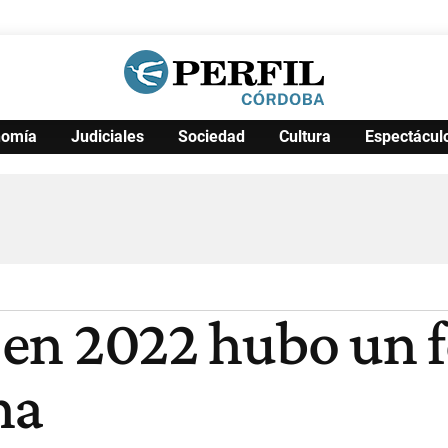
nomía
Judiciales
Sociedad
Cultura
Espectácul
Política
Pymes
Salud
Internacional
Clima
Deportes
Business
Noticias
Caras
, en 2022 hubo un 
na