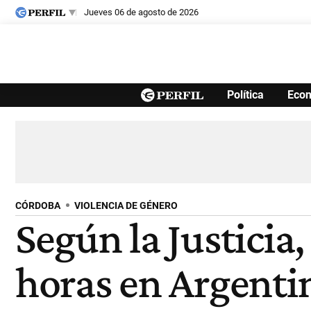
jueves 06 de agosto de 2026
Últimas noticias
Política
Eco
Inicio
Ahora
Opinión
Cultura
Arte
Educación
Videos
Córdoba
Reperfilar
Diario del Juicio
CÓRDOBA
VIOLENCIA DE GÉNERO
Según la Justicia
horas en Argenti