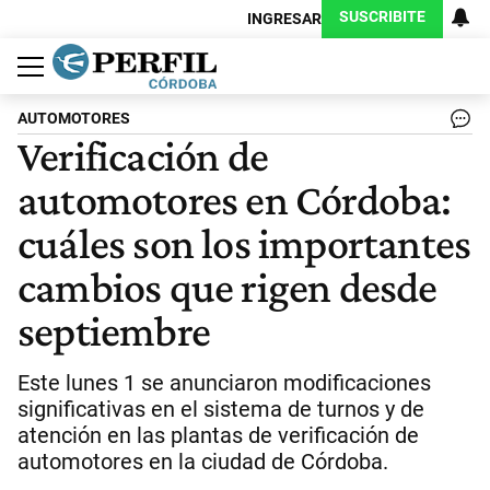
SUSCRIBITE
INGRESAR
Política
Economía
Judiciales
Sociedad
Cultura
Espectáculos
Deportes
Protagonistas
AUTOMOTORES
Verificación de
automotores en Córdoba:
cuáles son los importantes
cambios que rigen desde
septiembre
Este lunes 1 se anunciaron modificaciones
significativas en el sistema de turnos y de
atención en las plantas de verificación de
automotores en la ciudad de Córdoba.