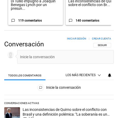
Di Tullio impugnó a Joaquín
Las inconsistencias de Quirno
Benegas Lynch por un
sobre el conflicto con Br...
presun...
119 comentarios
140 comentarios
INICIAR SESIÓN
|
CREAR CUENTA
Conversación
SIGA ESTA CON
SEGUIR
LOS MÁS RECIENTES
TODOS LOS COMENTARIOS
Todos los comentarios
Inicie la conversación
CONVERSACIONES ACTIVAS
Este listado muestra los artículos con más comentarios en los últimos 
Un artículo de tendencia con el título "Las inconsistencias de Quirno s
Las inconsistencias de Quirno sobre el conflicto con
Brasil y una definición polémica: "La soberanía es un