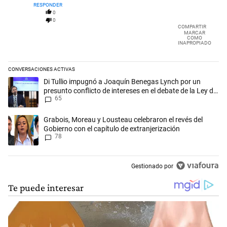
RESPONDER
0
0
COMPARTIR
MARCAR
COMO
INAPROPIADO
CONVERSACIONES ACTIVAS
Este listado muestra los artículos con más comentarios en los últimos 
Un artículo de tendencia con el título "Di Tullio impugnó a Joaquín Be
Di Tullio impugnó a Joaquín Benegas Lynch por un
presunto conflicto de intereses en el debate de la Ley de
65
Tierras
Un artículo de tendencia con el título "Grabois, Moreau y Lousteau cele
Grabois, Moreau y Lousteau celebraron el revés del
Gobierno con el capítulo de extranjerización
78
Gestionado por