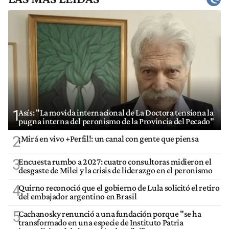
1
Asís: "La movida internacional de La Doctora tensiona la
pugna interna del peronismo de la Provincia del Pecado"
2
¡Mirá en vivo +Perfil!: un canal con gente que piensa
3
Encuesta rumbo a 2027: cuatro consultoras midieron el
desgaste de Milei y la crisis de liderazgo en el peronismo
4
Quirno reconoció que el gobierno de Lula solicitó el retiro
del embajador argentino en Brasil
5
Cachanosky renunció a una fundación porque "se ha
transformado en una especie de Instituto Patria