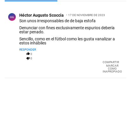
Todos los comentarios
Comentario de Héctor Augusto Scoccia.
Héctor Augusto Scoccia
17 DE NOVIEMBRE DE 2023
HA
Son unos irresponsables de de baja estofa
Denunciar con fines exclusivamente espurios debería
estar penado.
Sencillo, como en el fútbol como les gusta vanalizar a
estos inhábiles
RESPONDER
0
0
COMPARTIR
MARCAR
COMO
INAPROPIADO