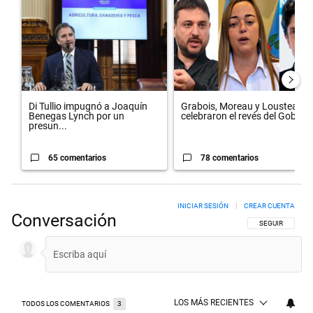
Un artículo de tendencia con el título "Di Tullio impugnó a Joaquín 
Un artículo de tendencia con el 
Di Tullio impugnó a Joaquín
Grabois, Moreau y Lousteau
Benegas Lynch por un
celebraron el revés del Gobi...
presun...
65 comentarios
78 comentarios
INICIAR SESIÓN
|
CREAR CUENTA
Conversación
SIGA ESTA CON
SEGUIR
LOS MÁS RECIENTES
TODOS LOS COMENTARIOS
3