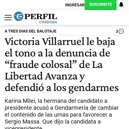
SUSCRIBITE
INGRESAR
Política
Economía
Judiciales
Sociedad
Cultura
Espectáculos
Deportes
Protagonistas
A TRES DIAS DEL BALOTAJE
3
Victoria Villarruel le baja
el tono a la denuncia de
“fraude colosal” de La
Libertad Avanza y
defendió a los gendarmes
Karina Milei, la hermana del candidato a
presidente acusó a Gendarmería de cambiar
el contenido de las urnas para favorecer a
Sergio Massa. Que dijo la candidata a
vicepresidente.