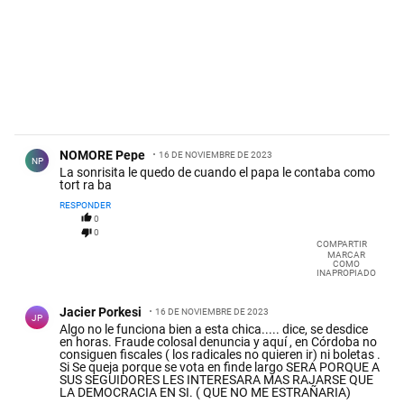
Comentario de NOMORE Pepe.
NOMORE Pepe
16 DE NOVIEMBRE DE 2023
NP
La sonrisita le quedo de cuando el papa le contaba como
tort ra ba
RESPONDER
0
0
COMPARTIR
MARCAR
COMO
INAPROPIADO
Comentario de Jacier Porkesi.
Jacier Porkesi
16 DE NOVIEMBRE DE 2023
JP
Algo no le funciona bien a esta chica..... dice, se desdice
en horas. Fraude colosal denuncia y aquí , en Córdoba no
consiguen fiscales ( los radicales no quieren ir) ni boletas .
Si Se queja porque se vota en finde largo SERA PORQUE A
SUS SEGUIDORES LES INTERESARA MAS RAJARSE QUE
LA DEMOCRACIA EN SI. ( QUE NO ME ESTRAÑARIA)