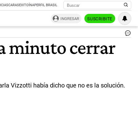
ICIAS
CARAS
EXITOÍNA
PERFIL BRASIL
INGRESAR
SUSCRIBITE
ag
a minuto cerrar
ros
|
Ce
Per
a Vizzotti había dicho que no es la solución.