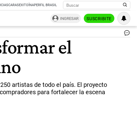
ICIAS
CARAS
EXITOÍNA
PERFIL BRASIL
INGRESAR
SUSCRIBITE
La
sformar el
pr
de
ArT
ino
la
pr
Fer
de
Art
0 artistas de todo el país. El proyecto
Co
e compradores para fortalecer la escena
de
Tu
tu
lug
en
la
Ca
de