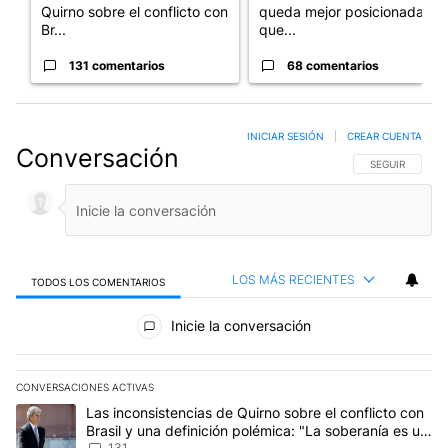
Quirno sobre el conflicto con
queda mejor posicionada
Br...
que...
131 comentarios
68 comentarios
INICIAR SESIÓN
|
CREAR CUENTA
Conversación
SIGA ESTA CO
SEGUIR
LOS MÁS RECIENTES
TODOS LOS COMENTARIOS
Todos los comentarios
Inicie la conversación
CONVERSACIONES ACTIVAS
Este listado muestra los artículos con más comentarios en los últim
Un artículo de tendencia con el título "Las inconsistencias de Qui
Las inconsistencias de Quirno sobre el conflicto con
Brasil y una definición polémica: "La soberanía es un
131