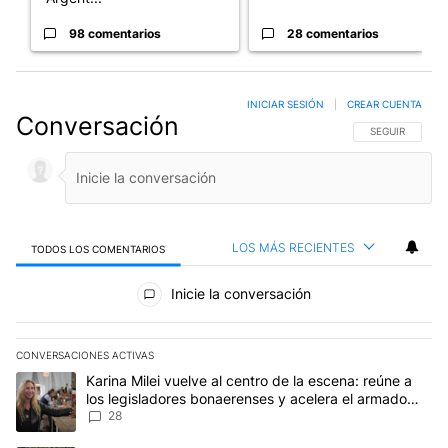
98 comentarios
28 comentarios
INICIAR SESIÓN
|
CREAR CUENTA
Conversación
SIGA ESTA CO
SEGUIR
LOS MÁS RECIENTES
TODOS LOS COMENTARIOS
Todos los comentarios
Inicie la conversación
CONVERSACIONES ACTIVAS
Este listado muestra los artículos con más comentarios en los últim
Un artículo de tendencia con el título "Karina Milei vuelve al cen
Karina Milei vuelve al centro de la escena: reúne a
los legisladores bonaerenses y acelera el armado
para 2027
28