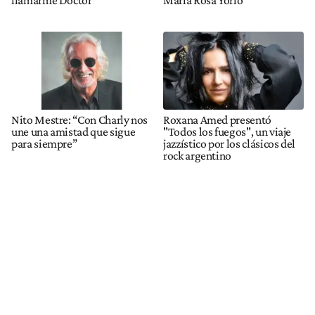
llamarme Doctor"
María Rosa Yorio
Nito Mestre: “Con Charly nos
Roxana Amed presentó
une una amistad que sigue
"Todos los fuegos", un viaje
para siempre”
jazzístico por los clásicos del
rock argentino