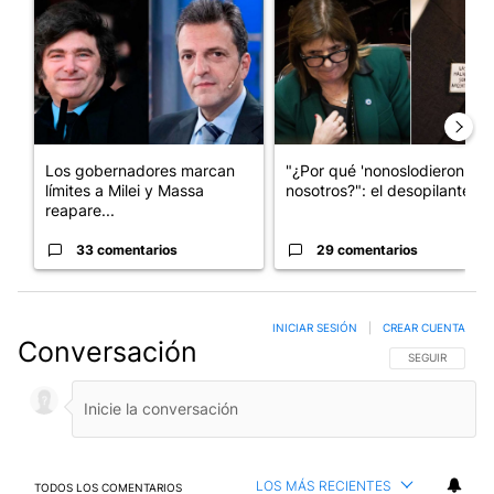
Un artículo de tendencia con el título "Los gobernadores marcan
Un artículo de tendencia con e
Los gobernadores marcan
"¿Por qué 'nonoslodieron' a
límites a Milei y Massa
nosotros?": el desopilante ...
reapare...
33 comentarios
29 comentarios
INICIAR SESIÓN
|
CREAR CUENTA
Conversación
SIGA ESTA CO
SEGUIR
LOS MÁS RECIENTES
TODOS LOS COMENTARIOS