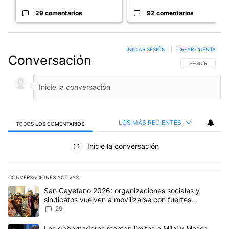
29 comentarios
92 comentarios
INICIAR SESIÓN
|
CREAR CUENTA
Conversación
SIGA ESTA CO
SEGUIR
LOS MÁS RECIENTES
TODOS LOS COMENTARIOS
Todos los comentarios
Inicie la conversación
CONVERSACIONES ACTIVAS
Este listado muestra los artículos con más comentarios en los últim
Un artículo de tendencia con el título "San Cayetano 2026: organi
San Cayetano 2026: organizaciones sociales y
sindicatos vuelven a movilizarse con fuertes
reclamos al Gobierno
29
Un artículo de tendencia con el título "Los gobernadores marcan l
Los gobernadores marcan límites a Milei y Massa