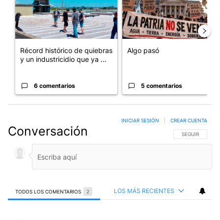
Récord histórico de quiebras
Algo pasó
y un industricidio que ya ...
6 comentarios
5 comentarios
INICIAR SESIÓN
|
CREAR CUENTA
Conversación
SIGA ESTA CO
SEGUIR
LOS MÁS RECIENTES
TODOS LOS COMENTARIOS
2
Todos los comentarios
Comentario de Miguel Marcos.