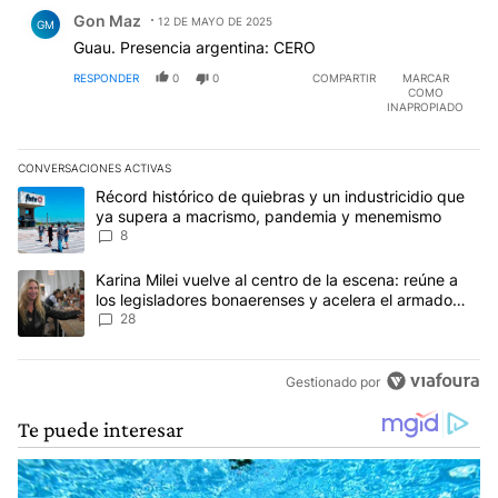
Comentario de Gon Maz.
Gon Maz
12 DE MAYO DE 2025
GM
Guau. Presencia argentina: CERO
RESPONDER
0
0
COMPARTIR
MARCAR
COMO
INAPROPIADO
CONVERSACIONES ACTIVAS
Este listado muestra los artículos con más comentarios en los últim
Un artículo de tendencia con el título "Récord histórico de quie
Récord histórico de quiebras y un industricidio que
ya supera a macrismo, pandemia y menemismo
8
Un artículo de tendencia con el título "Karina Milei vuelve al cen
Karina Milei vuelve al centro de la escena: reúne a
los legisladores bonaerenses y acelera el armado
para 2027
28
Gestionado por