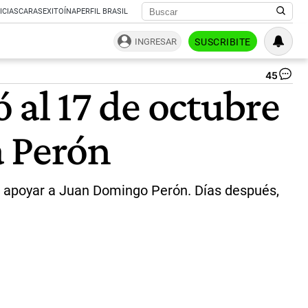
ICIAS
CARAS
EXITOÍNA
PERFIL BRASIL
INGRESAR
SUSCRIBITE
45
Ju
ó al 17 de octubre
Do
Pe
|
a Perón
ar
ra apoyar a Juan Domingo Perón. Días después,