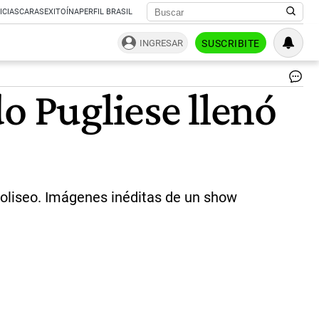
ICIAS
CARAS
EXITOÍNA
PERFIL BRASIL
INGRESAR
SUSCRIBITE
El
o Pugliese llenó
con
de
Os
Pug
|
Ce
coliseo. Imágenes inéditas de un show