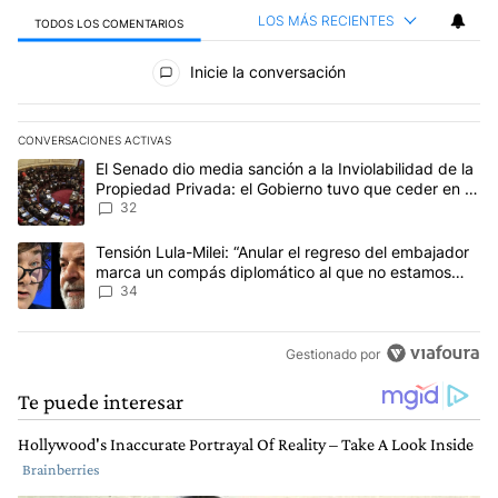
LOS MÁS RECIENTES
TODOS LOS COMENTARIOS
Todos los comentarios
Inicie la conversación
CONVERSACIONES ACTIVAS
Este listado muestra los artículos con más comentarios en los últim
Un artículo de tendencia con el título "El Senado dio media sanci
El Senado dio media sanción a la Inviolabilidad de la
Propiedad Privada: el Gobierno tuvo que ceder en la
Ley del Manejo del Fuego
32
Un artículo de tendencia con el título "Tensión Lula-Milei: “Anu
Tensión Lula-Milei: “Anular el regreso del embajador
marca un compás diplomático al que no estamos
acostumbrados"
34
Gestionado por