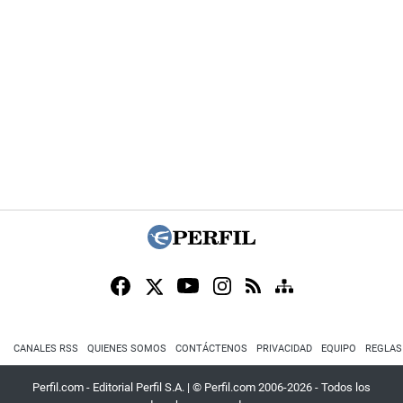
CANALES RSS
QUIENES SOMOS
CONTÁCTENOS
PRIVACIDAD
EQUIPO
REGLAS
Perfil.com - Editorial Perfil S.A.
| © Perfil.com 2006-2026 - Todos los