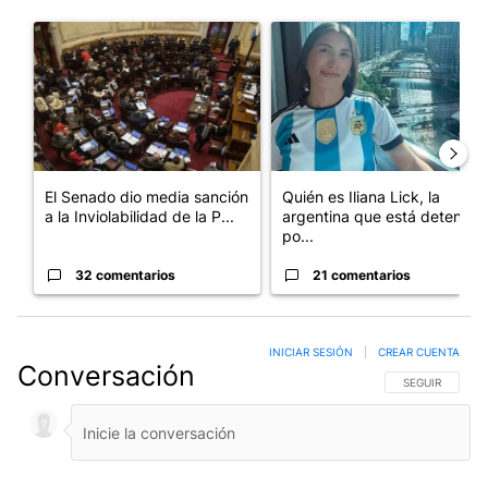
Este listado muestra los artículos con más comentarios en los últim
Un artículo de tendencia con el título "El Senado dio media san
Un artículo de tendencia con e
El Senado dio media sanción
Quién es Iliana Lick, la
a la Inviolabilidad de la P...
argentina que está detenida
po...
32 comentarios
21 comentarios
INICIAR SESIÓN
|
CREAR CUENTA
Conversación
SIGA ESTA CO
SEGUIR