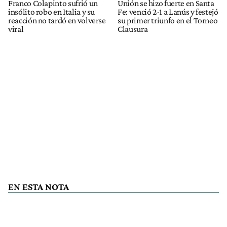
Franco Colapinto sufrió un
Unión se hizo fuerte en Santa
insólito robo en Italia y su
Fe: venció 2-1 a Lanús y festejó
reacción no tardó en volverse
su primer triunfo en el Torneo
viral
Clausura
EN ESTA NOTA