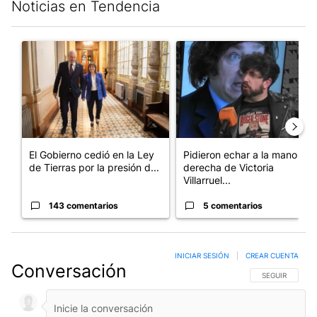
Noticias en Tendencia
Este listado muestra los artículos con más comentarios en los últim
Un artículo de tendencia con el título "El Gobierno cedió en la
Un artículo de tendencia con e
El Gobierno cedió en la Ley
Pidieron echar a la mano
de Tierras por la presión d...
derecha de Victoria
Villarruel...
143 comentarios
5 comentarios
INICIAR SESIÓN
|
CREAR CUENTA
Conversación
SIGA ESTA CO
SEGUIR