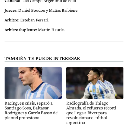
Cancha:
1 del Campo Argentino de Polo
Jueces:
Daniel Boudou y Matías Baibiene.
Arbitro
: Esteban Ferrari.
Arbitro Suplente
: Martín Haurie.
TAMBIÉN TE PUEDE INTERESAR
Racing, en crisis, separó a
Radiografía de Thiago
Santiago Sosa, Baltasar
Almada, el refuerzo récord
Rodríguez y García Basso del
que llega a River para
plantel profesional
revolucionar el fútbol
argentino