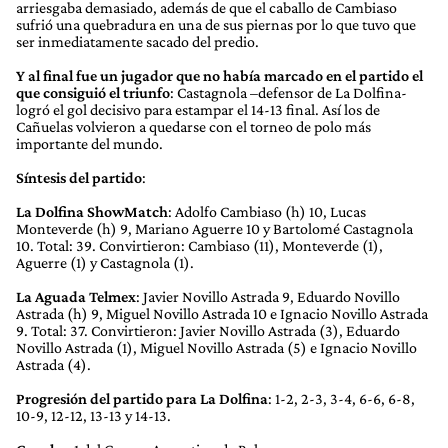
arriesgaba demasiado, además de que el caballo de Cambiaso
sufrió una quebradura en una de sus piernas por lo que tuvo que
ser inmediatamente sacado del predio.
Y al final fue un jugador que no había marcado en el partido el
que consiguió el triunfo
: Castagnola –defensor de La Dolfina-
logró el gol decisivo para estampar el 14-13 final. Así los de
Cañuelas volvieron a quedarse con el torneo de polo más
importante del mundo.
Síntesis del partido
:
La Dolfina ShowMatch
: Adolfo Cambiaso (h) 10, Lucas
Monteverde (h) 9, Mariano Aguerre 10 y Bartolomé Castagnola
10. Total: 39. Convirtieron: Cambiaso (11), Monteverde (1),
Aguerre (1) y Castagnola (1).
La Aguada Telmex
: Javier Novillo Astrada 9, Eduardo Novillo
Astrada (h) 9, Miguel Novillo Astrada 10 e Ignacio Novillo Astrada
9. Total: 37. Convirtieron: Javier Novillo Astrada (3), Eduardo
Novillo Astrada (1), Miguel Novillo Astrada (5) e Ignacio Novillo
Astrada (4).
Progresión del partido para La Dolfina
: 1-2, 2-3, 3-4, 6-6, 6-8,
10-9, 12-12, 13-13 y 14-13.