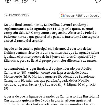
09-12-2006 23:22
Agregar PERFIL en Google
En una final emocionante,
La Dolfina derrotó en tiempo
suplementario a La Aguada por 14-13
,
por lo que se coronó
campeón del 113º Campeonato Argentino Abierto de Polo de
Palermo
, torneo que ganó el año pasado.
Bartolomé Castagnola
anotó el tanto del triunfo
.
Jugado en la cancha principal en Palermo, el cuarteto de La
Dolfina venía invicto de la zona A, mientras que La Aguada había
igualado el primer puesto de la B junto a Indios Chapaleuffú I y
Ellerstina, pero se llevó el grupo por mejor diferencia de tantos.
Acostumbrado a jugar finales, el equipo liderado por Adolfo
Cambiasso (10), también contó con la presencia de Lucas
Monteverde (h) 9, Mariano Aguerre 10, además de Bartolomé
Castagnola 10, mientras que para La Aguada de los Novillo
Astrada, jugaron Javier (9), Eduardo (h) 9, Miguel 10 e Ignacio
(9).
A pesar de que la figura de la tarde fue Cambiasso,
fue Bartolomé
Castagnola quien se llevó toda la gloria
, al conseguir en el
quinto minuto del chukker adicioanal –tras cumplirse los ocho