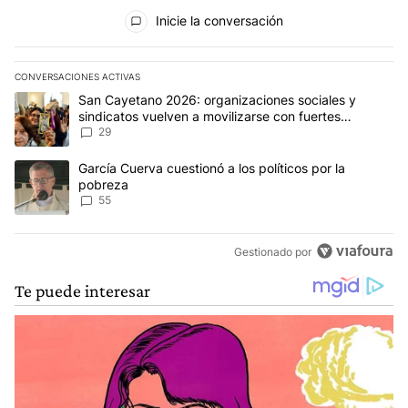
Todos los comentarios
Inicie la conversación
CONVERSACIONES ACTIVAS
Este listado muestra los artículos con más comentarios en los últim
Un artículo de tendencia con el título "San Cayetano 2026: organi
San Cayetano 2026: organizaciones sociales y
sindicatos vuelven a movilizarse con fuertes
reclamos al Gobierno
29
Un artículo de tendencia con el título "García Cuerva cuestionó a 
García Cuerva cuestionó a los políticos por la
pobreza
55
Gestionado por