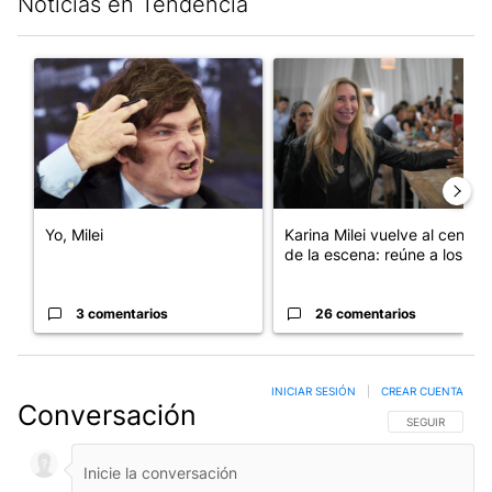
Noticias en Tendencia
Este listado muestra los artículos con más comentarios en los últim
Un artículo de tendencia con el título "Yo, Milei" con 3 comentar
Un artículo de tendencia con e
Yo, Milei
Karina Milei vuelve al centro
de la escena: reúne a los...
3 comentarios
26 comentarios
INICIAR SESIÓN
|
CREAR CUENTA
Conversación
SIGA ESTA CO
SEGUIR