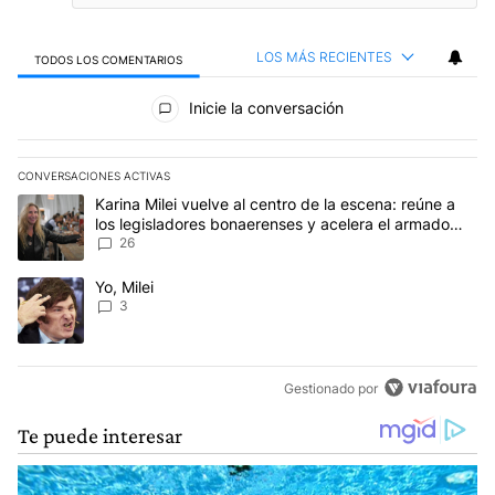
LOS MÁS RECIENTES
TODOS LOS COMENTARIOS
Todos los comentarios
Inicie la conversación
CONVERSACIONES ACTIVAS
Este listado muestra los artículos con más comentarios en los últim
Un artículo de tendencia con el título "Karina Milei vuelve al cen
Karina Milei vuelve al centro de la escena: reúne a
los legisladores bonaerenses y acelera el armado
para 2027
26
Un artículo de tendencia con el título "Yo, Milei" con 3 comentarios
Yo, Milei
3
Gestionado por