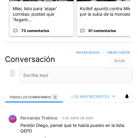
Milei, listo para 'atajar'
Kicillof apuntó contra Milei
corridas: posteó que
por la suba de la morosida...
"Argent...
73 comentarios
81 comentarios
INICIAR SESIÓN
|
CREAR CUENTA
Conversación
SIGA ESTA CO
SEGUIR
LOS MÁS RECIENTES
TODOS LOS COMENTARIOS
8
Todos los comentarios
Comentario de Fernando Trebino.
Fernando Trebino
3 DE JUNIO DE 2026
FT
Perdón Diego, pensé que te había puesto en la lista.
QEPD