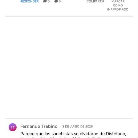
RESPONDER
0
0
COMPARTIR
MARCAR
COMO
INAPROPIADO
Comentario de Fernando Trebino.
Fernando Trebino
3 DE JUNIO DE 2026
FT
Parece que los sanchistas se olvidaron de Distéfano,