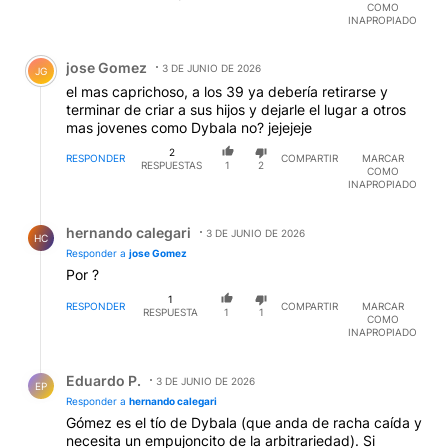
COMO
INAPROPIADO
Comentario de jose Gomez.
jose Gomez
3 DE JUNIO DE 2026
JG
el mas caprichoso, a los 39 ya debería retirarse y
terminar de criar a sus hijos y dejarle el lugar a otros
mas jovenes como Dybala no? jejejeje
2
RESPONDER
COMPARTIR
MARCAR
RESPUESTAS
1
2
COMO
INAPROPIADO
Respuesta de hernando calegari.
hernando calegari
3 DE JUNIO DE 2026
HC
Responder a
jose Gomez
Por ?
1
RESPONDER
COMPARTIR
MARCAR
RESPUESTA
1
1
COMO
INAPROPIADO
Respuesta de Eduardo P..
Eduardo P.
3 DE JUNIO DE 2026
EP
Responder a
hernando calegari
Gómez es el tío de Dybala (que anda de racha caída y
necesita un empujoncito de la arbitrariedad). Si