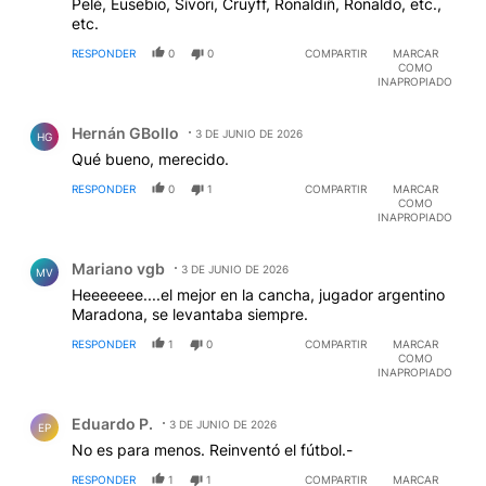
Pelé, Eusebio, Sívori, Cruyff, Ronaldiñ, Ronaldo, etc.,
etc.
RESPONDER
0
0
COMPARTIR
MARCAR
COMO
INAPROPIADO
Comentario de Hernán GBollo.
Hernán GBollo
3 DE JUNIO DE 2026
HG
Qué bueno, merecido.
RESPONDER
0
1
COMPARTIR
MARCAR
COMO
INAPROPIADO
Comentario de Mariano vgb.
Mariano vgb
3 DE JUNIO DE 2026
MV
Heeeeeee....el mejor en la cancha, jugador argentino
Maradona, se levantaba siempre.
RESPONDER
1
0
COMPARTIR
MARCAR
COMO
INAPROPIADO
Comentario de Eduardo P..
Eduardo P.
3 DE JUNIO DE 2026
EP
No es para menos. Reinventó el fútbol.-
RESPONDER
1
1
COMPARTIR
MARCAR