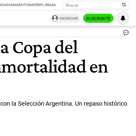
ICIAS
CARAS
EXITOÍNA
PERFIL BRASIL
INGRESAR
SUSCRIBITE
El
la Copa del
lar
via
de
inmortalidad en
Lio
Me
ha
la
Co
del
Mu
|
con la Selección Argentina. Un repaso histórico
Ca
X