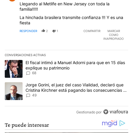
Llegando al Metlife en New Jersey con toda la
familia!!!!!
La hinchada brasilera transmite confianza !!! Y es una
fiesta
RESPONDER
2
1
COMPARTIR
MARCAR
COMO
INAPROPIADO
CONVERSACIONES ACTIVAS
Este listado muestra los artículos con más comentarios en los últim
Un artículo de tendencia con el título "El fiscal intimó a Manuel 
El fiscal intimó a Manuel Adorni para que en 15 días
explique su patrimonio
68
Un artículo de tendencia con el título "Jorge Gorini, el juez del
Jorge Gorini, el juez del caso Vialidad, declaró que
Cristina Kirchner está pagando las consecuencias de
cometer "un delito comprobado"
49
Gestionado por