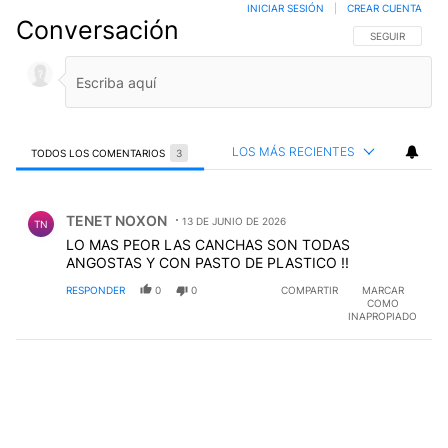
INICIAR SESIÓN
|
CREAR CUENTA
Conversación
SIGA ESTA CO
SEGUIR
LOS MÁS RECIENTES
TODOS LOS COMENTARIOS
3
Todos los comentarios
Comentario de TENET NOXON.
TENET NOXON
13 DE JUNIO DE 2026
TN
LO MAS PEOR LAS CANCHAS SON TODAS
ANGOSTAS Y CON PASTO DE PLASTICO !!
RESPONDER
0
0
COMPARTIR
MARCAR
COMO
INAPROPIADO