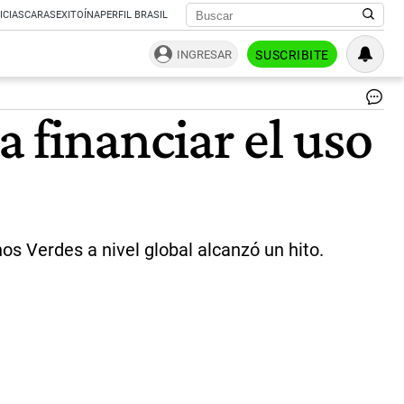
ICIAS
CARAS
EXITOÍNA
PERFIL BRASIL
INGRESAR
SUSCRIBITE
La
 financiar el uso
pri
car
de
los
Bo
Ver
in
de
os Verdes a nivel global alcanzó un hito.
ren
fija
re
en
el
ll
us
of
pr