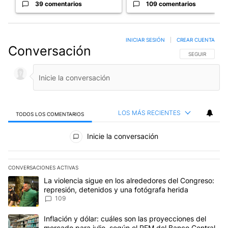
39 comentarios
109 comentarios
INICIAR SESIÓN
|
CREAR CUENTA
Conversación
SIGA ESTA CO
SEGUIR
LOS MÁS RECIENTES
TODOS LOS COMENTARIOS
Todos los comentarios
Inicie la conversación
CONVERSACIONES ACTIVAS
Este listado muestra los artículos con más comentarios en los últim
Un artículo de tendencia con el título "La violencia sigue en los 
La violencia sigue en los alrededores del Congreso:
represión, detenidos y una fotógrafa herida
109
Un artículo de tendencia con el título "Inflación y dólar: cuáles 
Inflación y dólar: cuáles son las proyecciones del
mercado para julio, según el REM del Banco Central