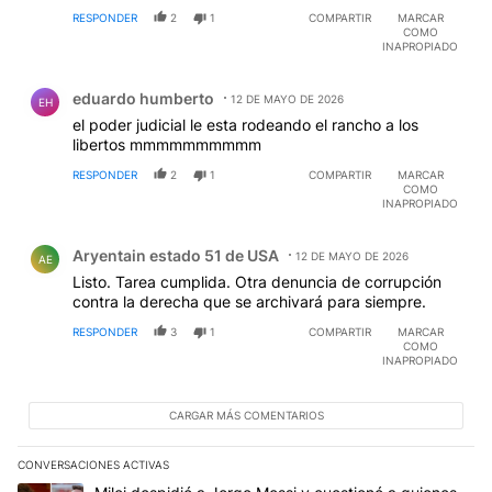
RESPONDER
2
1
COMPARTIR
MARCAR
COMO
INAPROPIADO
Comentario de eduardo humberto.
eduardo humberto
12 DE MAYO DE 2026
EH
el poder judicial le esta rodeando el rancho a los
libertos mmmmmmmmmm
RESPONDER
2
1
COMPARTIR
MARCAR
COMO
INAPROPIADO
Comentario de Aryentain estado 51 de USA.
Aryentain estado 51 de USA
12 DE MAYO DE 2026
AE
Listo. Tarea cumplida. Otra denuncia de corrupción
contra la derecha que se archivará para siempre.
RESPONDER
3
1
COMPARTIR
MARCAR
COMO
INAPROPIADO
CARGAR MÁS COMENTARIOS
CONVERSACIONES ACTIVAS
Este listado muestra los artículos con más comentarios en los últim