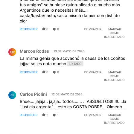
tus amigos" se hubiese quintuplicado o mucho más
Argentinos que lo necesitas más....
casta/kasta/casta/kasta misma damier con distinto
olor
RESPONDER
0
0
COMPARTIR
MARCAR
COMO
INAPROPIADO
Comentario de Marcos Rodas.
Marcos Rodas
13 DE MAYO DE 2026
MR
La misma genia que acovachó la causa de los copitos
jajjaa se les nota mucho
EDITADO
RESPONDER
0
0
COMPARTIR
MARCAR
COMO
INAPROPIADO
Comentario de Carlos Piolini.
Carlos Piolini
12 DE MAYO DE 2026
CP
Bhue.... jajaja.. jajaja.. todos....... .. ABSUELTOS!!!!!!....la
"justicia argenta"....esto es COSTA POBRE... Olmedo...
RESPONDER
2
1
COMPARTIR
MARCAR
COMO
INAPROPIADO
Comentario de José María María Escandell.