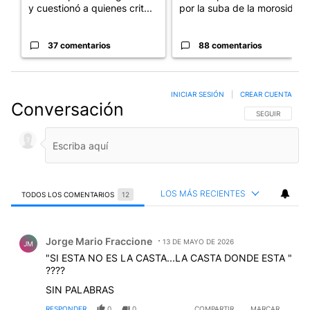
y cuestionó a quienes crit...
por la suba de la morosida...
37 comentarios
88 comentarios
INICIAR SESIÓN
|
CREAR CUENTA
Conversación
SIGA ESTA CO
SEGUIR
LOS MÁS RECIENTES
TODOS LOS COMENTARIOS
12
Todos los comentarios
Comentario de Jorge Mario Fraccione.
Jorge Mario Fraccione
13 DE MAYO DE 2026
JM
"SI ESTA NO ES LA CASTA...LA CASTA DONDE ESTA "
????
SIN PALABRAS
RESPONDER
0
0
COMPARTIR
MARCAR