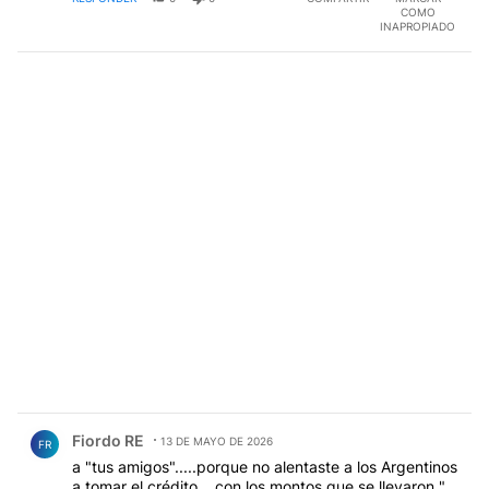
COMO
INAPROPIADO
Comentario de Fiordo RE.
Fiordo RE
13 DE MAYO DE 2026
FR
a "tus amigos".....porque no alentaste a los Argentinos
a tomar el crédito....con los montos que se llevaron "