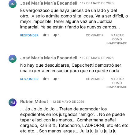
José María María Escandell
12 DE MAYO DE 2026
JM
Es vergonzoso que haya jueces de un lado y del
otro...y se lo admita como si tal cosa. Va a ser difícil, o
mejor imposible, tener alguna vez una Justicia
imparcial. Ya se están rifando los nuevos cargos...
RESPONDER
1
1
COMPARTIR
MARCAR
COMO
INAPROPIADO
Comentario de José María María Escandell.
José María María Escandell
12 DE MAYO DE 2026
JM
No hay que descuidarse, Capuchetti demostró ser
una experta en ensuciar para que no quede nada
RESPONDER
1
1
COMPARTIR
MARCAR
COMO
INAPROPIADO
Comentario de Rubén Mdeot.
Rubén Mdeot
12 DE MAYO DE 2026
RM
... Jo Jo Jo Jo Jo... Tratan de acomodar los
expedientes en los juzgados "amigo"... No se puede
tapar el sol con las manos... Comhermana pañal
cargado, Kari 3 %, Totochorro, LADRORNI, etc etc etc
etc etc... Son manos largas... Ju ju ju ju ju ju ju ju