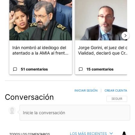
Un artículo de tendencia con el título "Irán nombró al ideólogo
Un artículo de tendencia con e
Irán nombró al ideólogo del
Jorge Gorini, el juez del caso
atentado a la AMIA al frent...
Vialidad, declaró que Cr...
51 comentarios
15 comentarios
INICIAR SESIÓN
|
CREAR CUENTA
Conversación
SIGA ESTA CO
SEGUIR
LOS MÁS RECIENTES
TODOS LOS COMENTARIOS