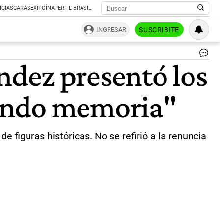
ICIAS
CARAS
EXITOÍNA
PERFIL BRASIL
INGRESAR
SUSCRIBITE
-
nández presentó los
|
CE
rando memoria"
 figuras históricas. No se refirió a la renuncia