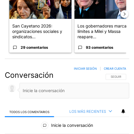
San Cayetano 2026:
Los gobernadores marcan
organizaciones sociales y
límites a Milei y Massa
sindicatos...
reapare...
29 comentarios
93 comentarios
INICIAR SESIÓN
|
CREAR CUENTA
Conversación
SIGA ESTA CO
SEGUIR
LOS MÁS RECIENTES
TODOS LOS COMENTARIOS
Todos los comentarios
Inicie la conversación