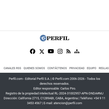
CANALES RSS
QUIENES SOMOS
CONTÁCTENOS
PRIVACIDAD
EQUIPO
REGLAS
Perfil.com - Editorial Perfil S.A.
| © Perfil.com 2006-2026 - Todos los
derechos reservados.
Editor responsable: Carlos Piro.
Registro de la propiedad intelectual RL-2024-31002957-APN-DNDA#MJ
Dirección:
California 2715
,
C1289ABI
,
CABA, Argentina
| Teléfono:
+54 9 11
3453 4567
| E-mail:
atencion@perfil.com