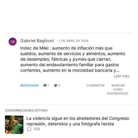
Comentario de Gabriel Baglioni.
Gabriel Baglioni
2 DE ABRIL DE 2026
GB
Indec de Milei : aumento de inflación más que
sueldos, aumento de servicios y alimentos, aumento
de desempleo, fábricas y pymes que cierran,
aumento del endeudamiento familiar para gastos
corrientes, aumento en la morosidad bancaria y
disminución de la recaudación en ARCA por menos
Leer mas
consumo. Como pueden explicar el descenso de la
RESPONDER
1
0
COMPARTIR
MARCAR
pobreza si por el contrario todo lo detallado la
COMO
dispara. Mienten y sus votantes se tapan los orificios
INAPROPIADO
para seguir votándolo
CONVERSACIONES ACTIVAS
Este listado muestra los artículos con más comentarios en los últim
Un artículo de tendencia con el título "La violencia sigue en los 
La violencia sigue en los alrededores del Congreso:
represión, detenidos y una fotógrafa herida
109