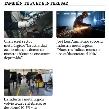
TAMBIÉN TE PUEDE INTERESAR
Crisis en el sector
José Luis Ammaturo sobre la
metalúrgico: “La actividad
industria metalúrgica:
económica que demanda
“Nuestros índices muestran
nuestros bienes se encuentra
una caída cercana al 10%”
deprimida”
La industria metalúrgica
volvió a caer en febrero: se
desplomó 10,3% y la