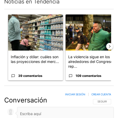
Noticias en Tendencia
Este listado muestra los artículos con más comentarios en los últim
Un artículo de tendencia con el título "Inflación y dólar: cuále
Un artículo de tendencia con e
Inflación y dólar: cuáles son
La violencia sigue en los
las proyecciones del merc...
alrededores del Congreso:
rep...
39 comentarios
109 comentarios
INICIAR SESIÓN
|
CREAR CUENTA
Conversación
SIGA ESTA CO
SEGUIR