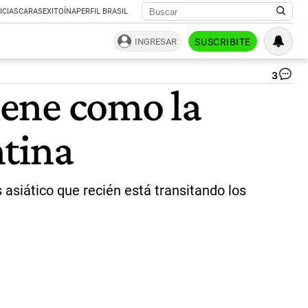
ICIAS
CARAS
EXITOÍNA
PERFIL BRASIL
INGRESAR
SUSCRIBITE
3
Pa
iene como la
Ar
Be
en
ntina
SI
Ch
20
|
IP
 asiático que recién está transitando los