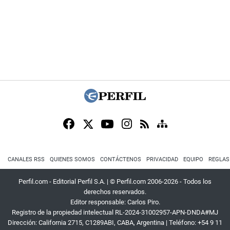
CANALES RSS
QUIENES SOMOS
CONTÁCTENOS
PRIVACIDAD
EQUIPO
REGLAS
Perfil.com - Editorial Perfil S.A.
| © Perfil.com 2006-2026 - Todos los
derechos reservados.
Editor responsable: Carlos Piro.
Registro de la propiedad intelectual RL-2024-31002957-APN-DNDA#MJ
Dirección:
California 2715
,
C1289ABI
,
CABA, Argentina
| Teléfono:
+54 9 11