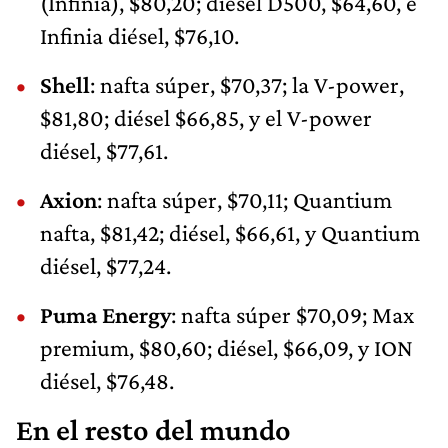
(Infinia), $80,20; diésel D500, $64,60, e
Infinia diésel, $76,10.
Shell
: nafta súper, $70,37; la V-power,
$81,80; diésel $66,85, y el V-power
diésel, $77,61.
Axion
: nafta súper, $70,11; Quantium
nafta, $81,42; diésel, $66,61, y Quantium
diésel, $77,24.
Puma Energy
: nafta súper $70,09; Max
premium, $80,60; diésel, $66,09, y ION
diésel, $76,48.
En el resto del mundo