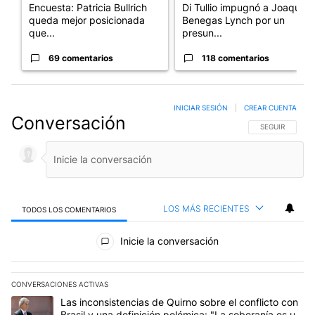
Encuesta: Patricia Bullrich
Di Tullio impugnó a Joaquín
queda mejor posicionada
Benegas Lynch por un
que...
presun...
69 comentarios
118 comentarios
INICIAR SESIÓN
|
CREAR CUENTA
Conversación
SIGA ESTA CO
SEGUIR
LOS MÁS RECIENTES
TODOS LOS COMENTARIOS
Todos los comentarios
Inicie la conversación
CONVERSACIONES ACTIVAS
Este listado muestra los artículos con más comentarios en los últim
Un artículo de tendencia con el título "Las inconsistencias de Qui
Las inconsistencias de Quirno sobre el conflicto con
Brasil y una definición polémica: "La soberanía es un