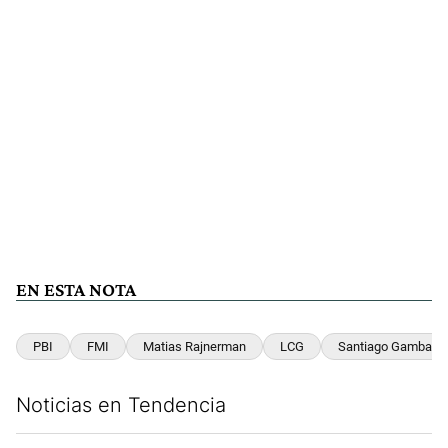
EN ESTA NOTA
PBI
FMI
Matias Rajnerman
LCG
Santiago Gambaro
Noticias en Tendencia
Este listado muestra los artículos con más comentarios en los últim