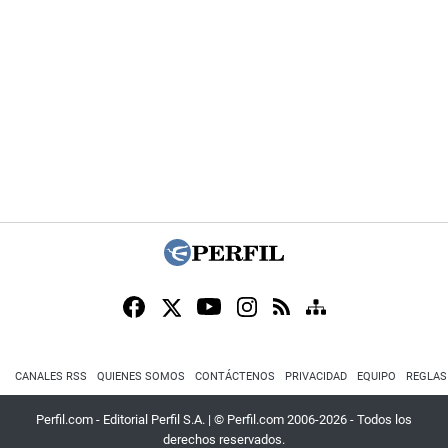
CANALES RSS
QUIENES SOMOS
CONTÁCTENOS
PRIVACIDAD
EQUIPO
REGLAS
Perfil.com - Editorial Perfil S.A.
| © Perfil.com 2006-2026 - Todos los
derechos reservados.